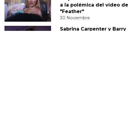
a la polémica del vídeo de
"Feather"
30 Noviembre
Sabrina Carpenter y Barry
Keoghan supuestamente
'tomando un descanso' de
su relación
05 Diciembre
DERECHOS TRANS
SABRINA
VMAS
MTV VMAS 2018
VMAS 2017 ACTUACIONES
MENSAJE DEL REY