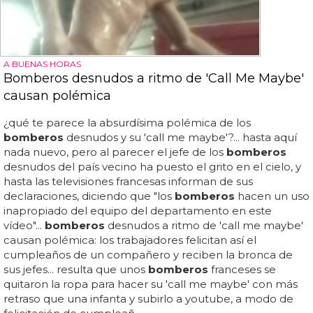
A BUENAS HORAS
Bomberos desnudos a ritmo de 'Call Me Maybe'
causan polémica
¿qué te parece la absurdísima polémica de los
bomberos
desnudos y su 'call me maybe'?... hasta aquí
nada nuevo, pero al parecer el jefe de los
bomberos
desnudos del país vecino ha puesto el grito en el cielo, y
hasta las televisiones francesas informan de sus
declaraciones, diciendo que "los
bomberos
hacen un uso
inapropiado del equipo del departamento en este
vídeo"...
bomberos
desnudos a ritmo de 'call me maybe'
causan polémica: los trabajadores felicitan así el
cumpleaños de un compañero y reciben la bronca de
sus jefes... resulta que unos
bomberos
franceses se
quitaron la ropa para hacer su 'call me maybe' con más
retraso que una infanta y subirlo a youtube, a modo de