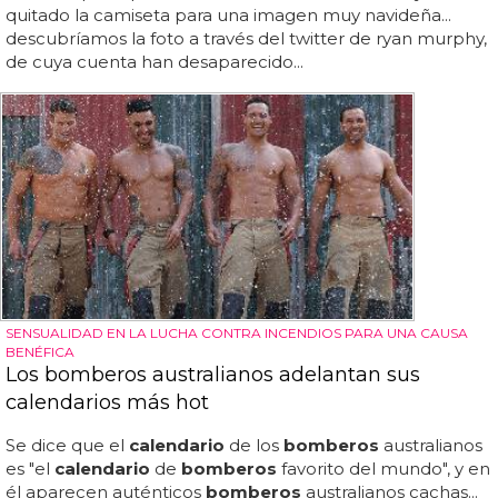
quitado la camiseta para una imagen muy navideña...
descubríamos la foto a través del twitter de ryan murphy,
de cuya cuenta han desaparecido...
SENSUALIDAD EN LA LUCHA CONTRA INCENDIOS PARA UNA CAUSA
BENÉFICA
Los bomberos australianos adelantan sus
calendarios más hot
Se dice que el
calendario
de los
bomberos
australianos
es "el
calendario
de
bomberos
favorito del mundo", y en
él aparecen auténticos
bomberos
australianos cachas...