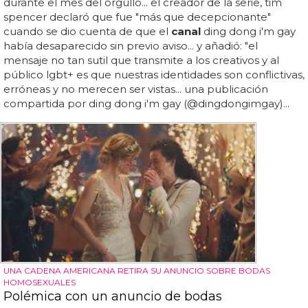
durante el mes del orgullo... el creador de la serie, tim
spencer declaró que fue "más que decepcionante"
cuando se dio cuenta de que el
canal
ding dong i'm gay
había desaparecido sin previo aviso... y añadió: "el
mensaje no tan sutil que transmite a los creativos y al
público lgbt+ es que nuestras identidades son conflictivas,
erróneas y no merecen ser vistas... una publicación
compartida por ding dong i'm gay (@dingdongimgay)...
UNA CADENA AMERICANA RETIRA SU ANUNCIO SOBRE BODAS
HOMOSEXUALES
Polémica con un anuncio de bodas