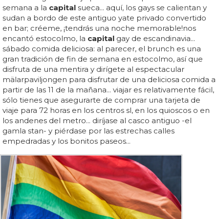
semana a la
capital
sueca... aquí, los gays se calientan y
sudan a bordo de este antiguo yate privado convertido
en bar; créeme, ¡tendrás una noche memorable!nos
encantó estocolmo, la
capital
gay de escandinavia...
sábado comida deliciosa: al parecer, el brunch es una
gran tradición de fin de semana en estocolmo, así que
disfruta de una mentira y dirígete al espectacular
mälarpaviljongen para disfrutar de una deliciosa comida a
partir de las 11 de la mañana... viajar es relativamente fácil,
sólo tienes que asegurarte de comprar una tarjeta de
viaje para 72 horas en los centros sl, en los quioscos o en
los andenes del metro... diríjase al casco antiguo -el
gamla stan- y piérdase por las estrechas calles
empedradas y los bonitos paseos...