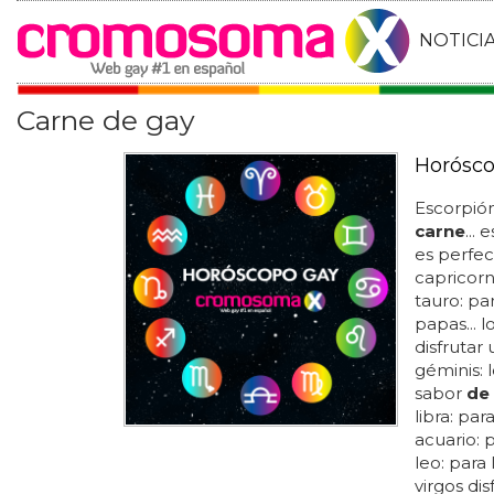
NOTICI
Carne de gay
Horósco
Escorpión
carne
...
es perfect
capricorn
tauro: par
papas... l
disfrutar
géminis: 
sabor
de
libra: par
acuario: 
leo: para
virgos di