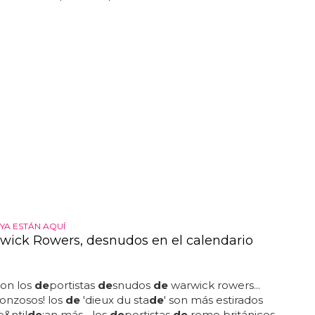
YA ESTÁN AQUÍ
wick Rowers, desnudos en el calendario
con los
de
portistas
de
snudos
de
warwick rowers...
onzosos! los
de
'dieux du sta
de
' son más estirados
&ntil
de
;an más... los
de
portistas
de
remo británicos,