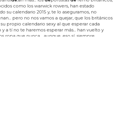
cidos como los warwick rowers, han estado
o su calendario 2015 y, te lo aseguramos, no
nan... pero no nos vamos a quejar, que los británicos
 su propio calendario sexy al que esperar cada
o y a tí no te haremos esperar más... han vuelto y
 ropa que nunca... aunque, eso sí, siempre
se las partes pudientes...
carne
, mucha
carne
,
 culetes, abdominales, pubis... los warwick rowers,
 en el calendario 2015...
 Morrison desnudo de cintura para arriba
a
de
tails sigue alimentando el ansia
de carne de
de
marijose con unas fotos
de
uno
de
los profesores
rie insoportable que no para
de
hacer refritos
de
 populares como si se tratara
de
l musical
de
'los
thew morrison ha enseñado 'six pack' y tetillas y se le
más lozano... el muchacho le ha cogido el gustillo a
carne
, a ver cuando se marca un integral... ¿hacia
van esos inglinales? ...
RY CANÍBAL?