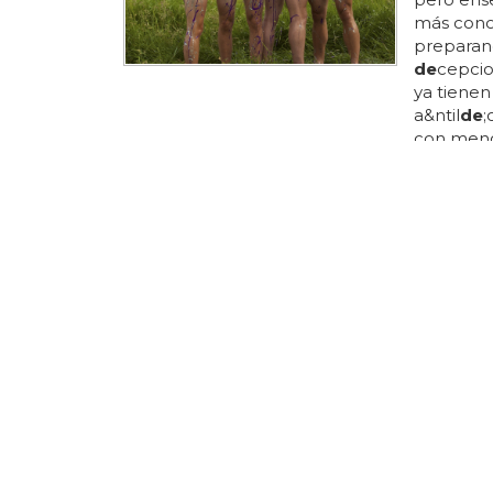
más cono
preparand
de
cepcio
ya tienen
a&ntil
de
;
con menos
cubriéndo
músculos,
de
snudos
Matthew
La revist
millones
de
esa se
canciones
40'... mat
ve
de
lo 
enseñar
dón
de
lle
¿KATY PER