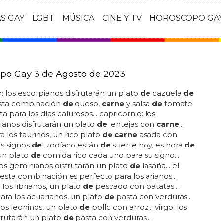
AS GAY
LGBT
MÚSICA
CINE Y TV
HOROSCOPO GA
po Gay 3 de Agosto de 2023
: los escorpianos disfrutarán un plato
de
cazuela
de
 esta combinación
de
queso,
carne
y salsa
de
tomate
a para los días calurosos... capricornio: los
ianos disfrutarán un plato
de
lentejas con
carne
...
a los taurinos, un rico plato
de carne
asada con
os signos
de
l zodíaco están
de
suerte hoy, es hora
de
 un plato
de
comida rico cada uno para su signo...
los geminianos disfrutarán un plato
de
lasaña... el
esta combinación es perfecto para los arianos...
a los librianos, un plato
de
pescado con patatas...
para los acuarianos, un plato
de
pasta con verduras...
 los leoninos, un plato
de
pollo con arroz... virgo: los
sfrutarán un plato
de
pasta con verduras...