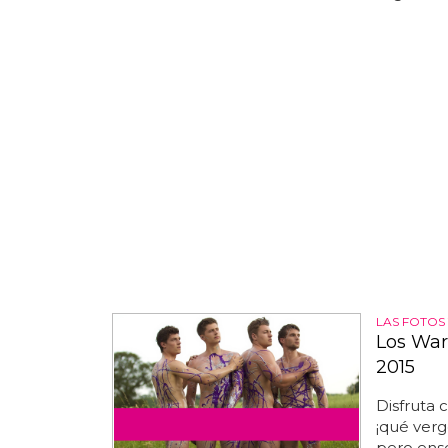
LAS FOTOS 
Los War
2015
Disfruta 
¡qué verg
pero ense