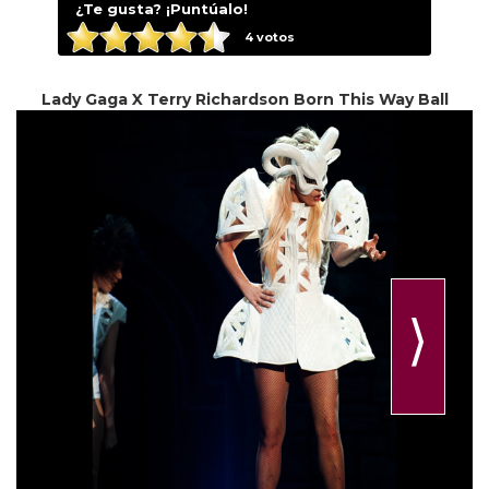
¿Te gusta? ¡Puntúalo!
4
votos
Lady Gaga X Terry Richardson Born This Way Ball
⟩