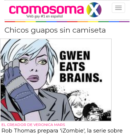
Toggle
navigat
Chicos guapos sin camiseta
EL CREADOR DE VERONICA MARS
Rob Thomas prepara 'iZombie', la serie sobre