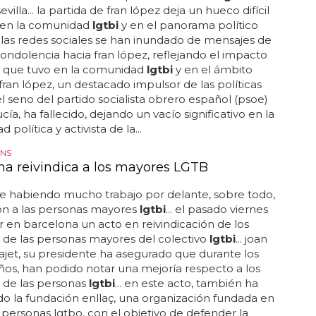
así como su labor como primer secretario
lgtbi
del
villa... la partida de fran lópez deja un hueco difícil
r en la comunidad
lgtbi
y en el panorama político
. las redes sociales se han inundado de mensajes de
condolencia hacia fran lópez, reflejando el impacto
 que tuvo en la comunidad
lgtbi
y en el ámbito
. fran lópez, un destacado impulsor de las políticas
l seno del partido socialista obrero español (psoe)
ía, ha fallecido, dejando un vacío significativo en la
política y activista de la...
NS
na reivindica a los mayores LGTB
e habiendo mucho trabajo por delante, sobre todo,
ón a las personas mayores
lgtbi
... el pasado viernes
r en barcelona un acto en reivindicación de los
 de las personas mayores del colectivo
lgtbi
... joan
jet, su presidente ha asegurado que durante los
ños, han podido notar una mejoría respecto a los
 de las personas
lgtbi
... en este acto, también ha
do la fundación enllaç, una organización fundada en