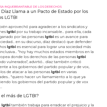
onocer más detalles sobre este evento...
SA INQUEBRANTABLE DE LOS DERECHOS
 Díaz Llama a un Pacto de Estado por los
os LGTBI
ién aprovechó para agradecer a los sindicatos y
ones
lgtbi
por su trabajo incansable... para ella, cada
ganado por las personas
lgtbi
es un avance para
ociedad... en su discurso, díaz destacó que defender
chos
lgtbi
es esencial para lograr una sociedad más
 inclusiva... "hoy hay muchos estados miembros en la
ropea donde los derechos de las personas
lgtbi
do vulnerados", advirtió... díaz también criticó
nte a los gobiernos del partido popular y de vox,
os de atacar a las personas
lgtbi
en varias
es... "quiero hacer un llamamiento a lo que ya
iendo los gobiernos del partido popular y de vox
..
 el más de LGTBI?