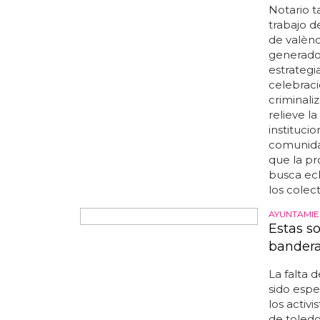
Notario 
trabajo d
de valènc
generado 
estrategi
celebraci
criminali
relieve 
instituci
comunid
que la pr
busca ecl
los colec
AYUNTAMIE
Estas so
bandera
La falta 
sido espe