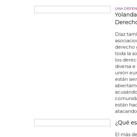
darán a c
UNA DEFEN
Yolanda
Derech
Díaz tamb
asociaci
derecho 
toda la s
los dere
diversa e
unión eu
están sien
abiertame
acusándol
comunidad
están hac
atacando.
¿Qué es