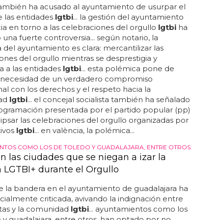
también ha acusado al ayuntamiento de usurpar el
e las entidades
lgtbi
... la gestión del ayuntamiento
ia en torno a las celebraciones del orgullo
lgtbi
ha
una fuerte controversia... según notario, la
a del ayuntamiento es clara: mercantilizar las
ones del orgullo mientras se desprestigia y
za a las entidades
lgtbi
... esta polémica pone de
la necesidad de un verdadero compromiso
onal con los derechos y el respeto hacia la
ad
lgtbi
... el concejal socialista también ha señalado
ogramación presentada por el partido popular (pp)
ipsar las celebraciones del orgullo organizadas por
tivos
lgtbi
... en valència, la polémica...
NTOS COMO LOS DE TOLEDO Y GUADALAJARA, ENTRE OTROS.
n las ciudades que se niegan a izar la
 LGTBI+ durante el Orgullo
de la bandera en el ayuntamiento de guadalajara ha
cialmente criticada, avivando la indignación entre