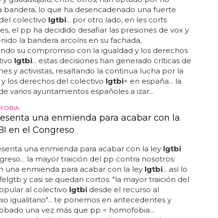
istas y la comunidad
lgtbi
... ayuntamientos como los
 y guadalajara, entre otros, han optado por no
la bandera, lo que ha desencadenado una fuerte
del colectivo
lgtbi
... por otro lado, en les corts
es, el pp ha decidido desafiar las presiones de vox y
ido la bandera arcoíris en su fachada,
ndo su compromiso con la igualdad y los derechos
tivo
lgtbi
... estas decisiones han generado críticas de
nes y activistas, resaltando la continua lucha por la
ad y los derechos del colectivo
lgtbi
+ en españa... la
de varios ayuntamientos españoles a izar...
FOBIA
resenta una enmienda para acabar con la
BI en el Congreso
esenta una enmienda para acabar con la ley
lgtbi
greso... la mayor traición del pp contra nosotros:
n una enmienda para acabar con la ley
lgtbi
... así lo
felgtb y casi se quedan cortos: "la mayor traición del
opular al colectivo
lgtbi
desde el recurso al
o igualitario"... te ponemos en antecedentes y