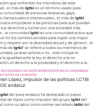
e
lgtbi
también trabaja para erradicar el prejuicio y la
ación que enfrentan los miembros de esta
d... el más de
lgtbi
es un término usado para
 la comunidad de personas lesbianas, gays,
s, transexuales e intersexuales... el más de
lgtbi
busca empoderar a las personas para que puedan
 sus derechos y luchar por una sociedad más
... la comunidad
lgtbi
es una comunidad activa que
luir en los cambios sociales para lograr una mayor
n y respeto por la diversidad sexual y de género... el
"más de
lgtbi
" se refiere a todos los miembros de
nidad, ya sean activos o no... esto incluye el
 la igualdad ante la ley, el derecho a la no
ción, el derecho a la privacidad y el derecho a la...
A IDO DEJANDO UN VACÍO SIGNIFICATIVO EN LA COMUNIDAD
 ACTIVISTA DE LA REGIÓN
ran López, impulsor de las políticas LGTBi
SOE andaluz
lgtbi
del psoe andaluz ha destacado el papel
tal de lópez como impulsor del grupo
lgtbi
del