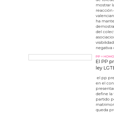
los activ
de toledo
mostrar 
reacción 
valencian
ha manten
demostra
del colec
asociacio
visibilid
negativa 
PP = HOMO
El PP p
ley LGT
el pp pr
en el con
presenta
define la 
partido p
matrimoni