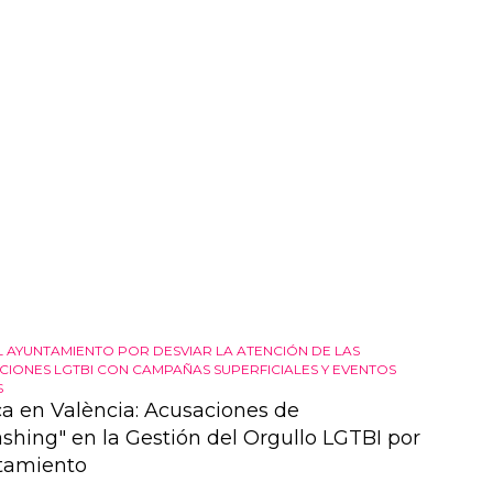
 a la historia del
cine
dirigido...
AL AYUNTAMIENTO POR DESVIAR LA ATENCIÓN DE LAS
ACIONES LGTBI CON CAMPAÑAS SUPERFICIALES Y EVENTOS
S
a en València: Acusaciones de
shing" en la Gestión del Orgullo LGTBI por
tamiento