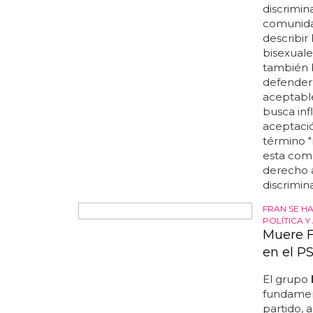
El más d
discrimin
comunida
describir
bisexuale
también 
defender
aceptable
busca inf
aceptació
término 
esta comu
derecho a
discrimina
FRAN SE H
POLÍTICA Y
Muere F
en el P
El grupo
fundamen