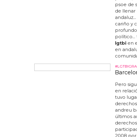
partido, 
psoe de se
de llena
andaluz..
cariño y 
profundo
político..
lgtbi
en e
en andaluc
comunidad 
#LGTBIGRA
Barcelo
Pero sigu
en relaci
tuvo luga
derechos
andreu ba
últimos a
derechos
participa