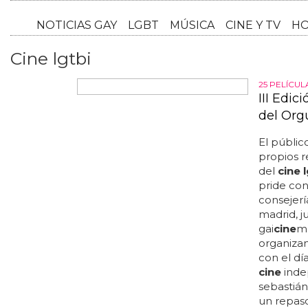
NOTICI
Cine lgtbi
25 PELÍCUL
III Edic
del Org
El públic
propios r
del
cine 
pride con
consejerí
madrid, j
gai
cine
ma
organizan
con el dí
cine
inde
sebastián,