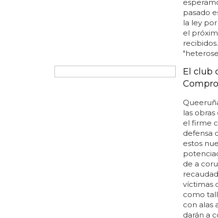
queda pr
esperamo
pasado es
la ley po
el próxim
recibidos
"heterose
El club
Comprom
Queeruña 
las obras
el firme 
defensa 
estos nue
potenciad
de a cor
recaudado
víctimas d
como tal
con alas 