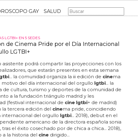
AS GAY
LGBT
MÚSICA
CINE Y TV
HOROSCOPO GA
AS LGTBI+ EN 5 SEDES
ión de Cinema Pride por el Día Internacional
ullo LGTBI+
o asistente podrá compartir las proyecciones con los
ealizadores, que estarán presentes en esta semana
lgtbi
... la comunidad organiza la iii edición de
cine
ma
 motivo del día internacional del orgullo
lgtbi
... la
a de cultura, turismo y deportes de la comunidad de
unto a la fundación triángulo madrid y les
d (festival internacional de
cine lgtbi
+ de madrid)
 la tercera edición del
cine
ma pride, coincidiendo
a internacional del orgullo
lgtbi
... 2018), debut en el
pendiente americano de la directora española sonia
 tras el éxito cosechado por de chica a chica... 2018),