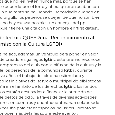
obado una vez más que pp = homofobia...
s que no les inviten nunca más, porque se han
e acuerdo por el forro y ahora quieren acabar con
r la que tanto se ha luchado... recordadlo cuando en
o orgullo los peperos se quejen de que no son bien
... no hay excusa posible... un concejal del pp
xual" tiene una cita con un hombre en 'first dates'...
 de lectura QUEERuña: Reconocimiento al
iso con la Cultura LGTBI+
ha sido, además, un vehículo para poner en valor
 de creadores gallegos
lgtbi
... este premio reconoce
compromiso del club con la difusión de la cultura y la
de los derechos de la comunidad
lgtbi
... durante
ve años, el trabajo del club ha estimulado y
o las iniciativas del servicio municipal de bibliotecas
uña en el ámbito de los derechos
lgtbi
... los fondos
s estarán destinados a financiar la atención de
e delitos de odio... a través de diversas actividades
leres, encuentros y cuentacuentos, han colaborado
a coruña para crear espacios inclusivos... pronto se