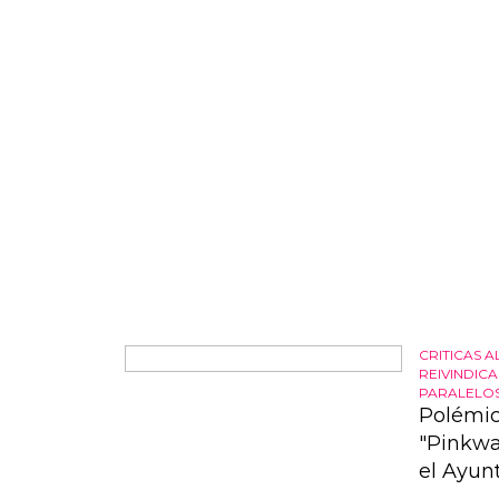
un repaso
CRITICAS 
REIVINDIC
PARALELO
Polémic
"Pinkwa
el Ayun