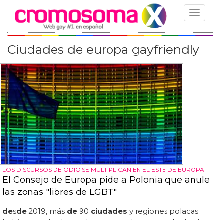
Toggle
navigat
Ciudades de europa gayfriendly
LOS DISCURSOS DE ODIO SE MULTIPLICAN EN EL ESTE DE EUROPA
El Consejo de Europa pide a Polonia que anule
las zonas "libres de LGBT"
de
s
de
2019, más
de
90
ciudades
y regiones polacas