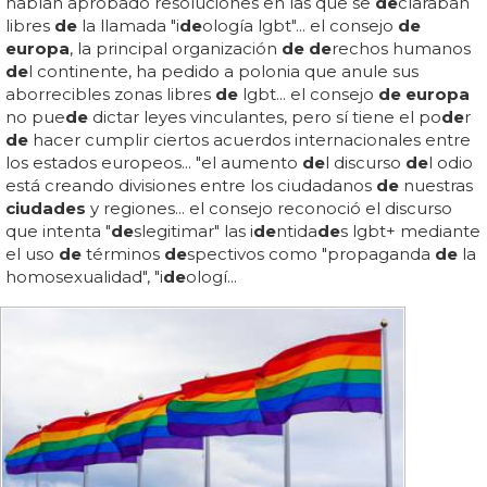
habían aprobado resoluciones en las que se
de
claraban
libres
de
la llamada "i
de
ología lgbt"... el consejo
de
europa
, la principal organización
de de
rechos humanos
de
l continente, ha pedido a polonia que anule sus
aborrecibles zonas libres
de
lgbt... el consejo
de europa
no pue
de
dictar leyes vinculantes, pero sí tiene el po
de
r
de
hacer cumplir ciertos acuerdos internacionales entre
los estados europeos... "el aumento
de
l discurso
de
l odio
está creando divisiones entre los ciudadanos
de
nuestras
ciudades
y regiones... el consejo reconoció el discurso
que intenta "
de
slegitimar" las i
de
ntida
de
s lgbt+ mediante
el uso
de
términos
de
spectivos como "propaganda
de
la
homosexualidad", "i
de
ologí...