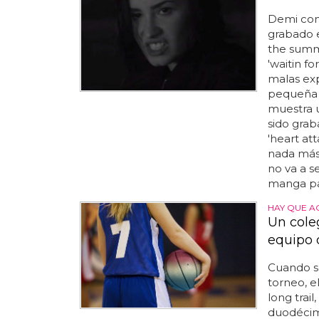
Demi contr
grabado 
the summe
'waitin fo
malas exp
pequeña 
muestra u
sido gra
'heart at
nada más 
no va a s
manga par
HAY QUE A
Un cole
equipo 
Cuando se
torneo, el
long trail
duodécimo