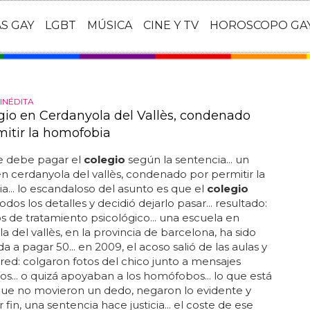
AS GAY
LGBT
MÚSICA
CINE Y TV
HOROSCOPO GA
INÉDITA
gio en Cerdanyola del Vallès, condenado
mitir la homofobia
e debe pagar el
colegio
según la sentencia... un
n cerdanyola del vallès, condenado por permitir la
... lo escandaloso del asunto es que el
colegio
dos los detalles y decidió dejarlo pasar... resultado:
os de tratamiento psicológico... una escuela en
a del vallès, en la provincia de barcelona, ha sido
 a pagar 50... en 2009, el acoso salió de las aulas y
a red: colgaron fotos del chico junto a mensajes
... o quizá apoyaban a los homófobos... lo que está
que no movieron un dedo, negaron lo evidente y
 fin, una sentencia hace justicia... el coste de ese