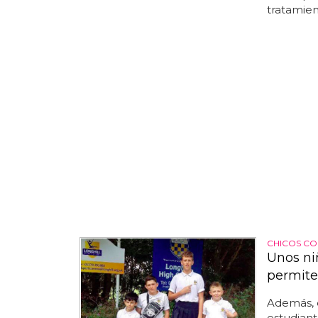
tratamient
CHICOS CO
Unos ni
permiten
Además, 
estudiant