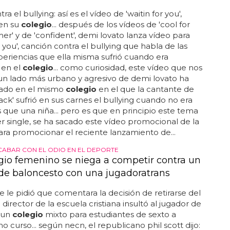
a el bullying: así es el vídeo de 'waitin for you',
en su
colegio
... después de los vídeos de 'cool for
r' y de 'confident', demi lovato lanza vídeo para
r you', canción contra el bullying que habla de las
eriencias que ella misma sufrió cuando era
en el
colegio
... como curiosidad, este vídeo que nos
n lado más urbano y agresivo de demi lovato ha
bado en el mismo
colegio
en el que la cantante de
tack' sufrió en sus carnes el bullying cuando no era
que una niña... pero es que en principio este tema
er single, se ha sacado este vídeo promocional de la
a promocionar el reciente lanzamiento de...
CABAR CON EL ODIO EN EL DEPORTE
gio femenino se niega a competir contra un
de baloncesto con una jugadoratrans
 le pidió que comentara la decisión de retirarse del
 director de la escuela cristiana insultó al jugador de
, un
colegio
mixto para estudiantes de sexto a
 curso... según necn, el republicano phil scott dijo: