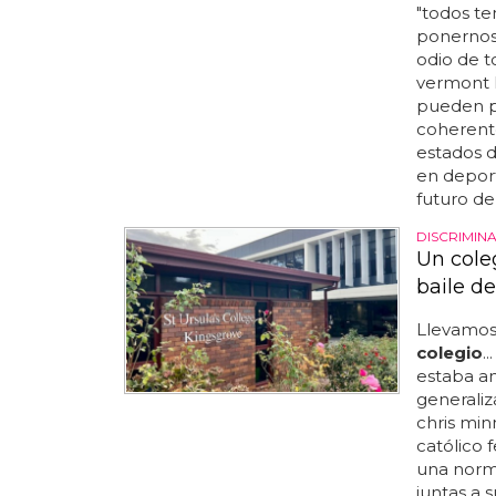
"todos te
ponernos 
odio de to
vermont 
pueden pa
coherente
estados d
en depor
futuro del
DISCRIMIN
Un cole
baile d
Llevamos
colegio
.
estaba ang
generaliz
chris min
católico 
una norma
juntas a s