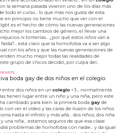
on la semana pasada vivieron uno de los días más
de todo el curso... lo que más nos gusta de esta
ue en principio no tiene mucho que ver con el
 lgbt es el hecho de cómo las nuevas generaciones
cho mejor los cambios de género, el llevar una
prejuicios ni tonterías... ¿por qué estos niños van a
 falda?... está claro que la homofobia va a ser algo
ual con los años y que las nuevas generaciones de
ienden mucho mejor todas las realidades de
 este grupo de chicos decidió, por culpa del...
INFANTIL
iva boda gay de dos niños en el colegio
y
entre dos niños en un
colegio
<3... normalmente
as tienen lugar entre un niño y una niña, pero este
 ha cambiado para bien: la primera boda
gay
de
olo con ver el vídeo y las caras de ilusión de los niños
na hasta el infinito y más allá... dos niños, dos niña
 y una niña... estamos seguros de que esa clase
drá problemas de homofobia con nadie... y da igual