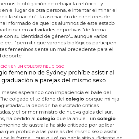
nemos la obligación de rebajar la retórica... y
en el lugar de otra persona, e intentar eliminar el
da la situación"... la asociación de directores de
ha informado de que los alumnos de este estado
rticipar en actividades deportivas "de forma
 con su identidad de género"... aunque varios
e ee... "permitir que varones biológicos participen
tes femeninos sienta un mal precedente para el
 deporte...
ACIÓN EN UN COLEGIO RELIGIOSO
gio femenino de Sydney prohíbe asistir al
e graduación a parejas del mismo sexo
 meses esperando con impaciencia el baile del
.. "he colgado el teléfono del
colegio
porque mi hija
ustiada"... la decisión ha suscitado críticas
adas, y el primer ministro de nueva gales del sur,
ns, ha pedido al
colegio
que la anule... un
colegio
femenino de australia ha sido criticado por aplicar
 que prohíbe a las parejas del mismo sexo asistir
u baile formal... que quizá no había sitio suficiente en