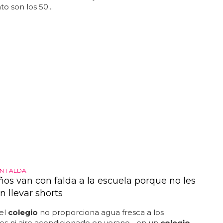
o son los 50...
N FALDA
ños van con falda a la escuela porque no les
 llevar shorts
el
colegio
no proporciona agua fresca a los
es ni aire acondicionado en verano... en un
colegio