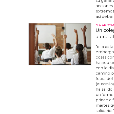
su género
acciones,
extremos,
así deber
"LA APOYA
Un cole
a una a
"ella es 
embargo, 
cosas com
ha sido 
con la di
camino po
fuera del
(australi
ha salido
uniforme e
prince al
martes qu
solidarios