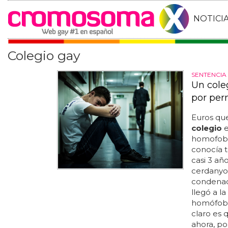
NOTICI
Colegio gay
SENTENCIA 
Un cole
por per
Euros qu
colegio
e
homofobia
conocía to
casi 3 añ
cerdanyol
condenada
llegó a l
homófobos
claro es 
ahora, por