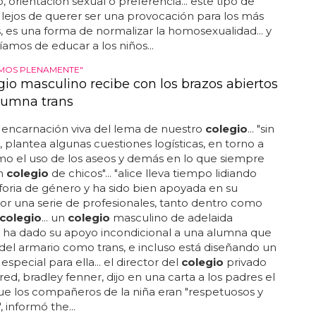
, orientación sexual o preferencia... este tipo de
 lejos de querer ser una provocación para los más
 es una forma de normalizar la homosexualidad... y
íamos de educar a los niños...
MOS PLENAMENTE"
gio masculino recibe con los brazos abiertos
lumna trans
la encarnación viva del lema de nuestro
colegio
... "sin
plantea algunas cuestiones logísticas, en torno a
o el uso de los aseos y demás en lo que siempre
un
colegio
de chicos"... "alice lleva tiempo lidiando
sforia de género y ha sido bien apoyada en su
r una serie de profesionales, tanto dentro como
colegio
... un
colegio
masculino de adelaida
a) ha dado su apoyo incondicional a una alumna que
 del armario como trans, e incluso está diseñando un
special para ella... el director del
colegio
privado
fred, bradley fenner, dijo en una carta a los padres el
e los compañeros de la niña eran "respetuosos y
", informó the...