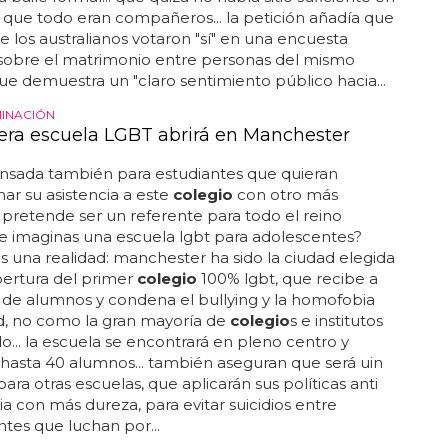
 o que todo eran compañeros... la petición añadía que
de los australianos votaron "sí" en una encuesta
 sobre el matrimonio entre personas del mismo
que demuestra un "claro sentimiento público hacia...
MINACIÓN
era escuela LGBT abrirá en Manchester
ensada también para estudiantes que quieran
r su asistencia a este
colegio
con otro más
 pretende ser un referente para todo el reino
¿te imaginas una escuela lgbt para adolescentes?
s una realidad: manchester ha sido la ciudad elegida
pertura del primer
colegio
100% lgbt, que recibe a
 de alumnos y condena el bullying y la homofobia
d, no como la gran mayoría de
colegio
s e institutos
... la escuela se encontrará en pleno centro y
hasta 40 alumnos... también aseguran que será uin
ara otras escuelas, que aplicarán sus políticas anti
 con más dureza, para evitar suicidios entre
tes que luchan por...