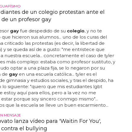
 GUAPÍSIMO
udiantes de un colegio protestan ante el
 de un profesor gay
fesor
gay
fue despedido de su
colegio
, y no te
o que hicieron sus alumnos... uno de los curas del
a criticado las protestas (es decir, la libertad de
) y se queda así de a gusto: "me entristece que
í a nuestra escuela... concretamente el caso de tyler
s más complejo: estaba como profesor sustituto, y
do optar a una plaza fija, se lo negaron por su
n de
gay
en una escuela católica... tyler es el
de gimnasia y estudios sociales, y tras el despido, ha
 lo siguiente: "quiero que mis estudiantes lgbt
 estoy aquí para ellos, pero a la vez no me
estar porque soy sincero conmigo mismo"...
 que la escuela se lleve un buen escarmiento...
N MENSAJE
vato lanza vídeo para 'Waitin For You',
contra el bullying