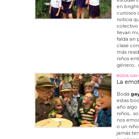
en bright
curiosos 
noticia q
colectivo
llevan mu
falda sin 
clase con
más resid
niños ent
género...
BODA GAY 
La emot
Boda
ga
estas bod
año algo
niños... s
nos emocio
o un niño
jamás ten