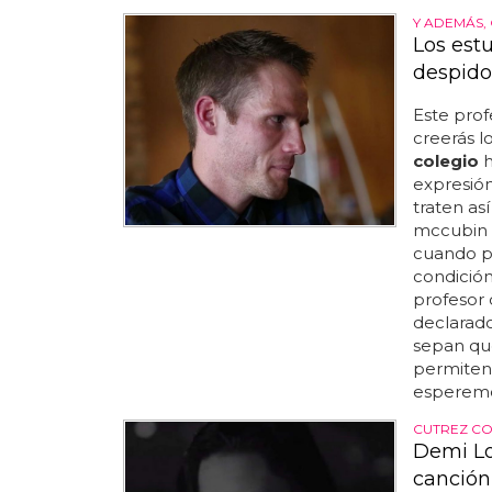
Y ADEMÁS,
Los est
despido
Este pro
creerás l
colegio
h
expresión
traten as
mccubin e
cuando pu
condició
profesor 
declarado
sepan que
permiten 
esperemos
CUTREZ CO
Demi Lo
canción 