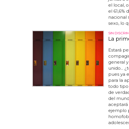
el local,
el 61,6% 
nacional
sexo, lo 
SIN DISCRI
La prim
Estará p
compagina
general y
unido... 
pues ya e
para la a
todo tipo
de verda
del mundo
aceptará 
ejemplo p
homofobia
adolescen