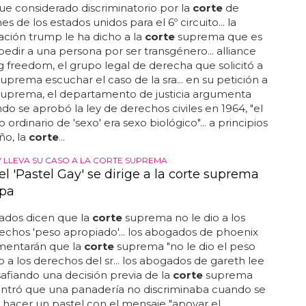
ue considerado discriminatorio por la
corte
de
s de los estados unidos para el 6º circuito... la
ación trump le ha dicho a la
corte
suprema que es
pedir a una persona por ser transgénero... alliance
 freedom, el grupo legal de derecha que solicitó a
uprema escuchar el caso de la sra... en su petición a
uprema, el departamento de justicia argumenta
do se aprobó la ley de derechos civiles en 1964, "el
o ordinario de 'sexo' era sexo biológico"... a principios
ño, la
corte
...
Y LLEVA SU CASO A LA CORTE SUPREMA
del 'Pastel Gay' se dirige a la corte suprema
opa
ados dicen que la
corte
suprema no le dio a los
echos 'peso apropiado'... los abogados de phoenix
mentarán que la
corte
suprema "no le dio el peso
 a los derechos del sr... los abogados de gareth lee
afiando una decisión previa de la
corte
suprema
ntró que una panadería no discriminaba cuando se
hacer un pastel con el mensaje "apoyar el