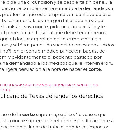
 pide una circuncisión y se despierta sin pene... la
l paciente también se ha sumado a la demanda por
s problemas que esta amputación conlleva para su
al y sentimental... drama genital el que ha vivido
 banks jr... vaya
corte
: pide una circuncisión y le
el pene... en un hospital que debe tener menos
d que el doctor argentino de 'los simpson': fue a
arse y salió sin pene... ha sucedido en estados unidos
i no?), en el centro médico princeton baptist de
am, y evidentemente el paciente castrado por
 ha demandado a los médicos que le intervinieron...
a ligera desviación a la hora de hacer el
corte
,
REPUBLICANO AMERICANO SE PRONUNCIA SOBRE LOS
 LGTB
blicano de Texas defiende los derechos
caso de la
corte
suprema, explicó: "los casos que
 sí la
corte
suprema se refieren específicamente a
minación en el lugar de trabajo, donde los impactos