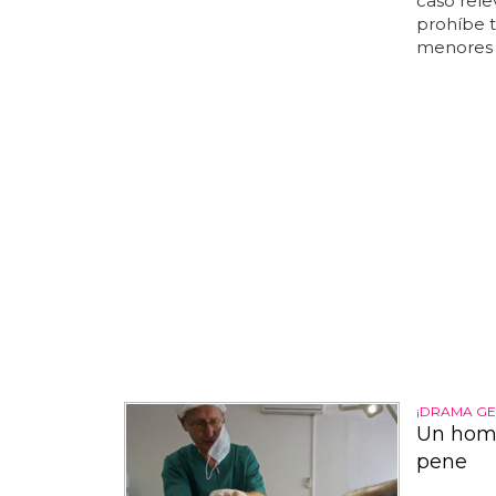
caso rele
prohíbe 
menores t
¡DRAMA GE
Un homb
pene