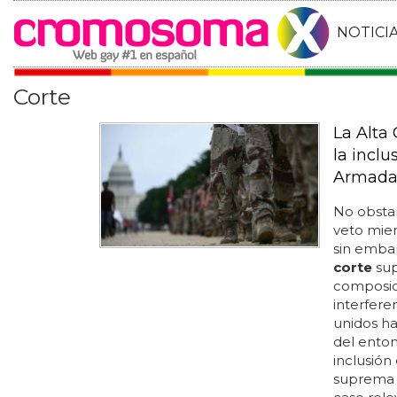
NOTICI
Corte
La Alta
la inclu
Armada
No obstan
veto mien
sin embar
corte
sup
composici
interferen
unidos ha
del enton
inclusión
suprema s