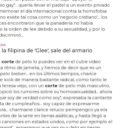
o gay"... quería llevar el pastel a un evento privado
emorar el día internacional contra la homofobia
 no existe tal cosa como un 'negocio cristiano'... los
ces encontraron que la panadería no había
 la orden de lee debido a su sexualidad, y por lo
iscriminó...
ANA
 la filipina de 'Glee', sale del armario
l
corte
de pelo lo puedes ver en el cutre vídeo
 a ritmo de jamelia, y hemos de decir que es un
pelo bieber... en los últimos tiempos, charice
 look de manera bastante radical, como tanto le
 teresa viejo, con un
corte
de pelo más masculino,
opició los rumores sobre su homosexualidad... ahora
ue soy de verdad como soy", expresaba la cantante
sta de cumpleaños... soy capaz de expresarme
ra... charmaine clarice relucio pempengco ya era
tes de la serie en tierras asiáticas, y hasta llegó a
s canciones en estados unidos, como por ejemplo el
yramid'... esperamos que sea muy feliz en tierras