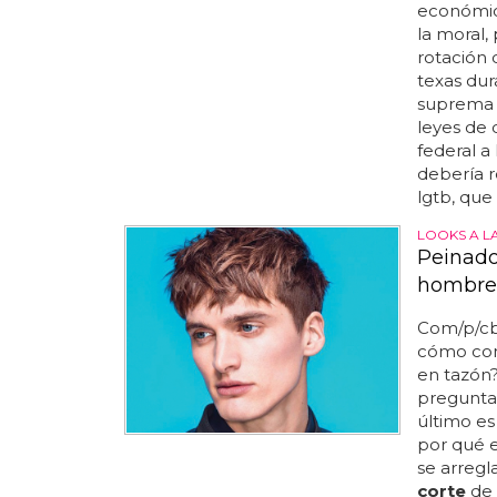
económico
la moral,
rotación 
texas dur
suprema d
leyes de 
federal a 
debería r
lgtb, que
LOOKS A L
Peinado
hombre
Com/p/cb
cómo con
en tazón?
pregunta
último es
por qué 
se arregl
corte
de 