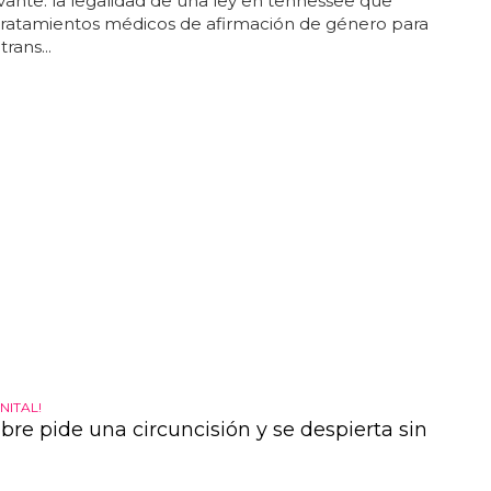
vante: la legalidad de una ley en tennessee que
tratamientos médicos de afirmación de género para
rans...
NITAL!
re pide una circuncisión y se despierta sin