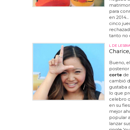
matrimoni
para conm
en 2014...
cinco jue
rechazado
tanto no d
L DE LESBI
Charice,
Bueno, e
posterior
corte
de 
cambió de
gustaba a
lo que pr
celebro q
en su fie
mejor aho
popular an
lanzar su
single 'p