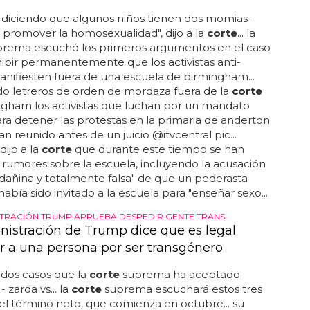
diciendo que algunos niños tienen dos momias -
 promover la homosexualidad", dijo a la
corte
... la
rema escuchó los primeros argumentos en el caso
ibir permanentemente que los activistas anti-
anifiesten fuera de una escuela de birmingham...
o letreros de orden de mordaza fuera de la
corte
ngham los activistas que luchan por un mandato
para detener las protestas en la primaria de anderton
an reunido antes de un juicio @itvcentral pic...
ijo a la
corte
que durante este tiempo se han
 rumores sobre la escuela, incluyendo la acusación
, dañina y totalmente falsa" de que un pederasta
había sido invitado a la escuela para "enseñar sexo...
STRACIÓN TRUMP APRUEBA DESPEDIR GENTE TRANS
nistración de Trump dice que es legal
r a una persona por ser transgénero
 dos casos que la
corte
suprema ha aceptado
 zarda vs... la
corte
suprema escuchará estos tres
el término neto, que comienza en octubre... su