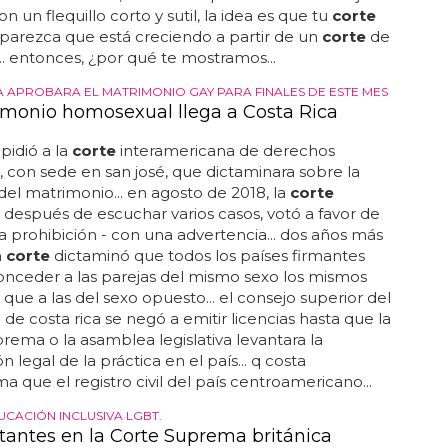
on un flequillo corto y sutil, la idea es que tu
corte
parezca que está creciendo a partir de un
corte
de
. entonces, ¿por qué te mostramos...
A APROBARA EL MATRIMONIO GAY PARA FINALES DE ESTE MES
imonio homosexual llega a Costa Rica
 pidió a la
corte
interamericana de derechos
con sede en san josé, que dictaminara sobre la
del matrimonio... en agosto de 2018, la
corte
después de escuchar varios casos, votó a favor de
la prohibición - con una advertencia... dos años más
a
corte
dictaminó que todos los países firmantes
nceder a las parejas del mismo sexo los mismos
que a las del sexo opuesto... el consejo superior del
 de costa rica se negó a emitir licencias hasta que la
rema o la asamblea legislativa levantara la
n legal de la práctica en el país... q costa
ma que el registro civil del país centroamericano...
UCACIÓN INCLUSIVA LGBT.
tantes en la Corte Suprema británica