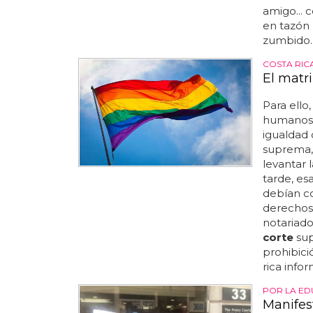
amigo... c
en tazón 
zumbido..
COSTA RIC
El matr
Para ello,
humanos, 
igualdad 
suprema, 
levantar 
tarde, es
debían co
derechos 
notariado
corte
sup
prohibició
rica infor
POR LA ED
Manifes