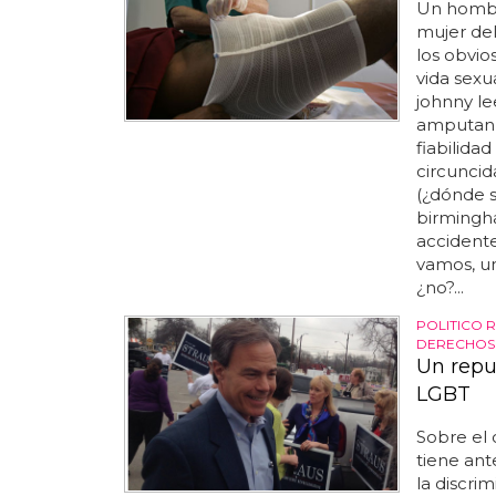
Un hombre
mujer de
los obvio
vida sexu
johnny lee
amputan 
fiabilida
circuncid
(¿dónde s
birmingh
accidente
vamos, un
¿no?...
POLITICO 
DERECHOS
Un repu
LGBT
Sobre el 
tiene ante
la discri