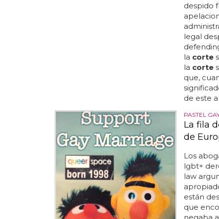
despido f
apelacione
administr
legal des
defending
la
corte
s
la
corte
s
que, cuan
significad
de este a
PASTEL GA
La fila 
de Eur
Los abog
lgbt+ der
law argu
apropiado
están des
que enco
negaba a 