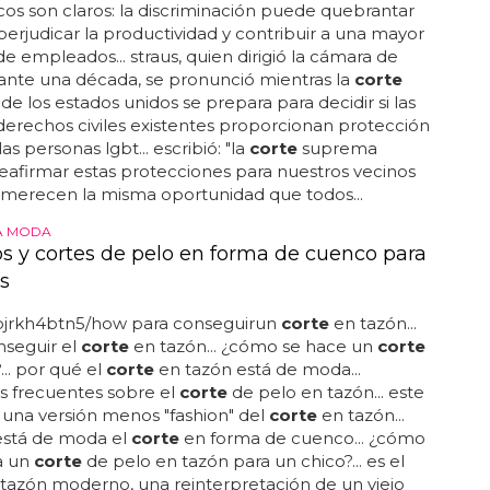
s son claros: la discriminación puede quebrantar
 perjudicar la productividad y contribuir a una mayor
de empleados... straus, quien dirigió la cámara de
ante una década, se pronunció mientras la
corte
e los estados unidos se prepara para decidir si las
derechos civiles existentes proporcionan protección
las personas lgbt... escribió: "la
corte
suprema
eafirmar estas protecciones para nuestros vecinos
 merecen la misma oportunidad que todos...
A MODA
s y cortes de pelo en forma de cuenco para
s
jrkh4btn5/how para conseguirun
corte
en tazón...
seguir el
corte
en tazón... ¿cómo se hace un
corte
... por qué el
corte
en tazón está de moda...
s frecuentes sobre el
corte
de pelo en tazón... este
 una versión menos "fashion" del
corte
en tazón...
está de moda el
corte
en forma de cuenco... ¿cómo
a un
corte
de pelo en tazón para un chico?... es el
tazón moderno, una reinterpretación de un viejo