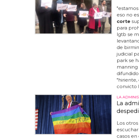
"estamos 
eso no es
corte
sup
para proh
lgtb se m
levantand
de birmi
judicial 
park se h
manning d
difundido
"hiriente
convicto 
LA ADMINI
La admi
despedi
Los otros
escuchar -
casos en 