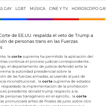
AS GAY
LGBT
MÚSICA
CINE Y TV
HOROSCOPO GA
 Corte de EE.UU. respalda el veto de Trump a
sión de personas trans en las Fuerzas
s
te, la
corte
suprema ha permitido la aplicación del
tras continúa el proceso judicial correspondiente...
go, el departamento de justicia defendió ante la
rema la autoridad presidencial sobre la
ón de las fuerzas armadas, acusando al juez de
cia inconstitucional... la
corte
suprema de estados
 respaldado la implementación de la prohibición
ces presidente donald trump respecto a la
 de personas transgénero en el ejército... la
corte
e pronunciará antes de finales de junio sobre otro