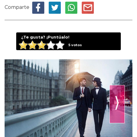
Comparte
¿Te gusta? ¡Puntúalo!
5
votos
⟩