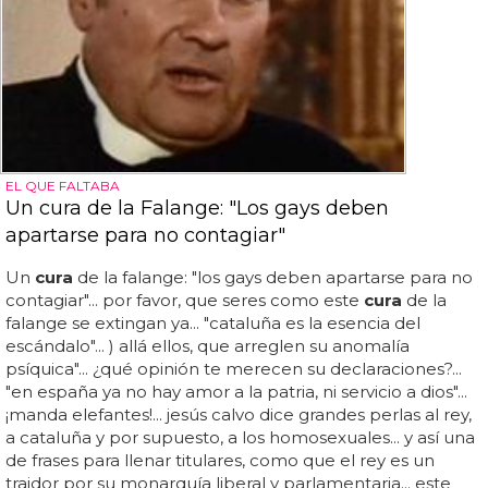
EL QUE FALTABA
Un cura de la Falange: "Los gays deben
apartarse para no contagiar"
Un
cura
de la falange: "los gays deben apartarse para no
contagiar"... por favor, que seres como este
cura
de la
falange se extingan ya... "cataluña es la esencia del
escándalo"... ) allá ellos, que arreglen su anomalía
psíquica"... ¿qué opinión te merecen su declaraciones?...
"en españa ya no hay amor a la patria, ni servicio a dios"...
¡manda elefantes!... jesús calvo dice grandes perlas al rey,
a cataluña y por supuesto, a los homosexuales... y así una
de frases para llenar titulares, como que el rey es un
traidor por su monarquía liberal y parlamentaria... este