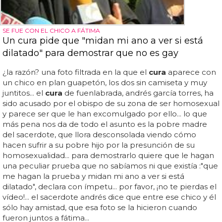
SE FUE CON EL CHICO A FÁTIMA
Un cura pide que "midan mi ano a ver si está
dilatado" para demostrar que no es gay
¿la razón? una foto filtrada en la que el
cura
aparece con
un chico en plan guapetón, los dos sin camiseta y muy
juntitos... el
cura
de fuenlabrada, andrés garcía torres, ha
sido acusado por el obispo de su zona de ser homosexual
y parece ser que le han excomulgado por ello... lo que
más pena nos da de todo el asunto es la pobre madre
del sacerdote, que llora desconsolada viendo cómo
hacen sufrir a su pobre hijo por la presunción de su
homosexualidad... para demostrarlo quiere que le hagan
una peculiar prueba que no sabíamos ni que existía :"que
me hagan la prueba y midan mi ano a ver si está
dilatado", declara con ímpetu... por favor, ¡no te pierdas el
vídeo!... el sacerdote andrés dice que entre ese chico y él
sólo hay amistad, que esa foto se la hicieron cuando
fueron juntos a fátima...