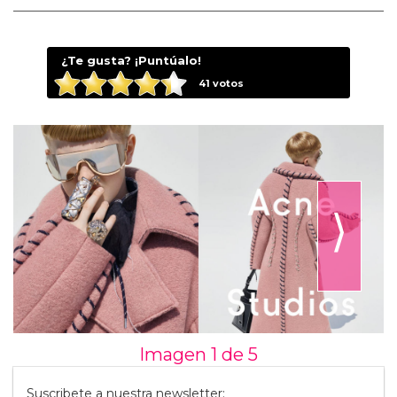
¿Te gusta? ¡Puntúalo!
41
votos
⟩
Imagen 1 de
5
Suscribete a nuestra newsletter: