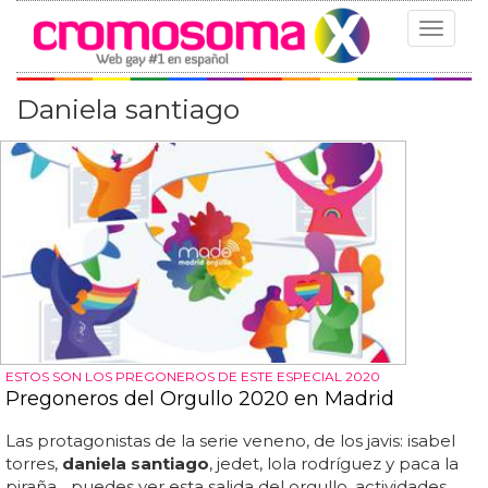
Toggle
navigat
Daniela santiago
ESTOS SON LOS PREGONEROS DE ESTE ESPECIAL 2020
Pregoneros del Orgullo 2020 en Madrid
Las protagonistas de la serie veneno, de los javis: isabel
torres,
daniela santiago
, jedet, lola rodríguez y paca la
piraña... puedes ver esta salida del orgullo, actividades,