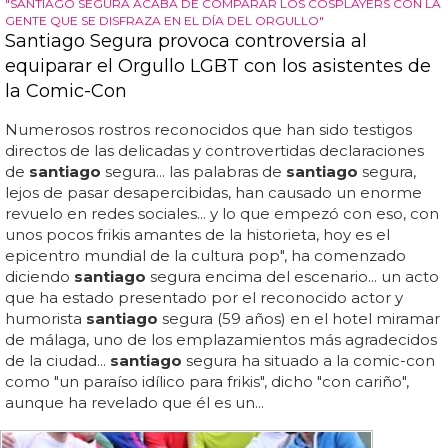
"SANTIAGO SEGURA ACABA DE COMPARAR LOS COSPLAYERS CON LA
GENTE QUE SE DISFRAZA EN EL DÍA DEL ORGULLO"
Santiago Segura provoca controversia al
equiparar el Orgullo LGBT con los asistentes de
la Comic-Con
Numerosos rostros reconocidos que han sido testigos
directos de las delicadas y controvertidas declaraciones
de
santiago
segura... las palabras de
santiago
segura,
lejos de pasar desapercibidas, han causado un enorme
revuelo en redes sociales... y lo que empezó con eso, con
unos pocos frikis amantes de la historieta, hoy es el
epicentro mundial de la cultura pop", ha comenzado
diciendo
santiago
segura encima del escenario... un acto
que ha estado presentado por el reconocido actor y
humorista
santiago
segura (59 años) en el hotel miramar
de málaga, uno de los emplazamientos más agradecidos
de la ciudad...
santiago
segura ha situado a la comic-con
como "un paraíso idílico para frikis", dicho "con cariño",
aunque ha revelado que él es un...