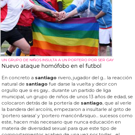
UN GRUPO DE NIÑOS INSULTA A UN PORTERO POR SER GAY
Nuevo ataque homófobo en el futbol
En concreto a
santiago
rivero, jugador del g... la reacción
natural de
santiago
fue darse la vuelta y decir con
orgullo que si es gay... durante un partido de liga
municipal, un grupo de niños de unos 13 años de edad, se
colocaron detrás de la portería de
santiago
, que al verle
la bandera del arcoíris, empezaron a insultarle al grito de
‘portero sarasa’ y ‘portero maricón&rsquo... sucesos como
este, hacen más necesario que nunca educación en
materia de diversidad sexual para que este tipo de
comportamientos acaben de una vez por todas... el