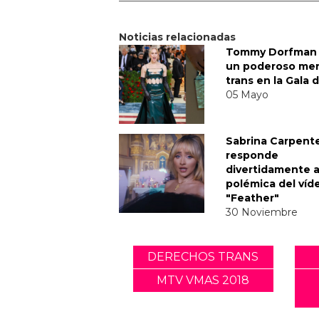
Noticias relacionadas
Tommy Dorfman 
un poderoso me
trans en la Gala 
05 Mayo
Sabrina Carpent
responde
divertidamente a
polémica del víd
"Feather"
30 Noviembre
DERECHOS TRANS
MTV VMAS 2018