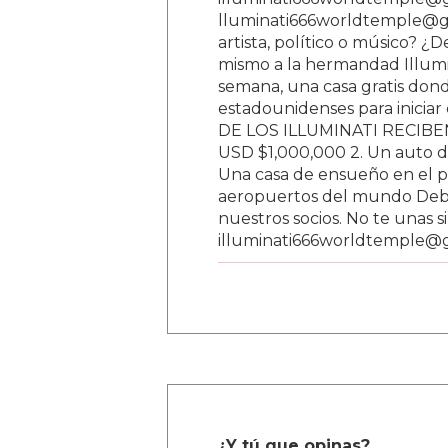
lluminati666worldtemple@gm
artista, político o músico? ¿
mismo a la hermandad Illumi
semana, una casa gratis donde
estadounidenses para inici
DE LOS ILLUMINATI RECIBEN 
USD $1,000,000 2. Un auto d
Una casa de ensueño en el paí
aeropuertos del mundo Debe
nuestros socios. No te unas s
illuminati666worldtemple@
¿Y tú que opinas?