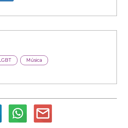
LGBT
Música