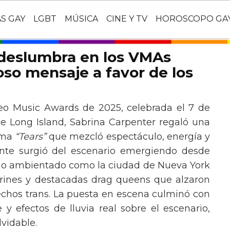
AS GAY
LGBT
MÚSICA
CINE Y TV
HOROSCOPO GA
 deslumbra en los VMAs
so mensaje a favor de los
eo Music Awards de 2025, celebrada el 7 de
e Long Island, Sabrina Carpenter regaló una
ema
“Tears”
que mezcló espectáculo, energía y
tante surgió del escenario emergiendo desde
ario ambientado como la ciudad de Nueva York
rines y destacadas drag queens que alzaron
echos trans. La puesta en escena culminó con
y efectos de lluvia real sobre el escenario,
vidable.