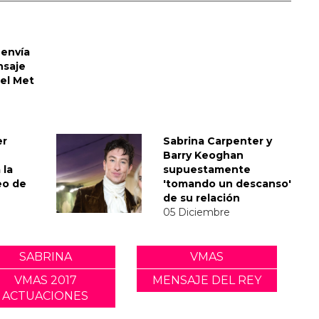
envía
nsaje
del Met
er
Sabrina Carpenter y
Barry Keoghan
 la
supuestamente
eo de
'tomando un descanso'
de su relación
05 Diciembre
SABRINA
VMAS
VMAS 2017
MENSAJE DEL REY
ACTUACIONES