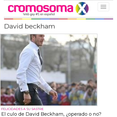
Toggle
navigat
David beckham
FELICIDADES A SU SASTRE
El culo de David Beckham, ¿operado o no?