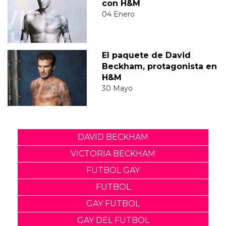
con H&M
04 Enero
El paquete de David
Beckham, protagonista en
H&M
30 Mayo
DAVID BECKHAM
VICTORIA BECKHAM
FUTBOL GAY
FUTBOL
GAY FUTBOL
GAY DEL FUTBOL