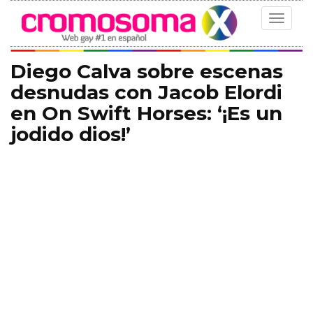
Toggle
navigat
Diego Calva sobre escenas
desnudas con Jacob Elordi
en On Swift Horses: ‘¡Es un
jodido dios!’