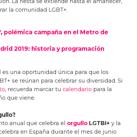
sión. La fiesta se extiende hasta el amanecer,
brar la comunidad LGBT+.
", polémica campaña en el Metro de
drid 2019: historia y programación
d es una oportunidad única para que los
+ se reúnan para celebrar su diversidad. Si
to
, recuerda marcar tu
calendario
para la
ño que viene.
gullo?
ento anual que celebra el
orgullo
LGTBI+
y la
e celebra en España durante el mes de junio