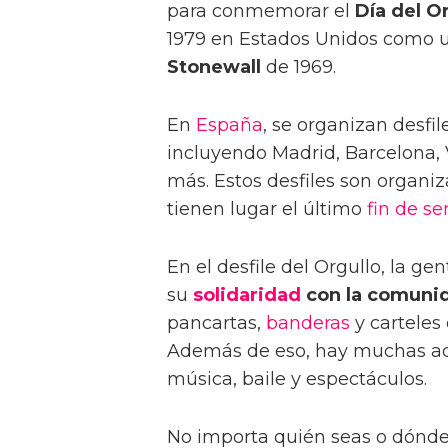
para conmemorar el
Día del O
1979 en Estados Unidos como u
Stonewall
de 1969.
En
España
, se organizan desfi
incluyendo Madrid, Barcelona, 
más. Estos desfiles son organi
tienen lugar el último
fin de s
En el desfile del Orgullo, la g
su
solidaridad
con la comuni
pancartas,
banderas
y carteles
Además de eso, hay muchas act
música, baile y espectáculos.
No importa quién seas o dónde v