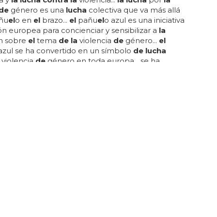
de
género es una
lucha
colectiva que va más allá
ñu
el
o en
el
brazo...
el
pañu
el
o azul es una iniciativa
n europea para concienciar y sensibilizar a
la
n sobre
el
tema
de la
violencia
de
género...
el
azul se ha convertido en un símbolo
de lucha
violencia
de
género en toda europa... se ha
 para organizar campañas
de
sensibilización sobre
el
í como para motivar a
la
gente a involucrarse en
la
tra la
violencia
de
género...
el
objetivo
de
l
 era promover
la
concienciación sobre
la
violencia
o y
la
resistencia a
el
la
...
 el 8 m?
un día
de lucha
por los
de
rechos
de la
mujer y
de
ción
de la de
sigualdad
de
género en todas sus
ciones... en
la
actualidad,
el
8m es una convocatoria
ional
que recuerda
la
importancia
de la
igualdad
de
 los
de
rechos
de la
s mujeres... en españa,
el
8
de
 conocido como
el
día
de la
mujer trabajadora...
 dice
el
8
de
marzo?
el
8
de
marzo es conocido