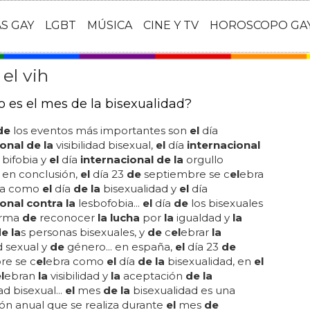
AS GAY
LGBT
MÚSICA
CINE Y TV
HOROSCOPO GA
el vih
 es el mes de la bisexualidad?
de
los eventos más importantes son
el
día
onal de la
visibilidad bisexual,
el
día
internacional
bifobia y
el
día
internacional de la
orgullo
.. en conclusión,
el
día 23
de
septiembre se c
el
ebra
ña como
el
día
de la
bisexualidad y
el
día
onal contra la
lesbofobia...
el
día
de
los bisexuales
orma
de
reconocer
la lucha
por
la
igualdad y
la
e la
s personas bisexuales, y
de
c
el
ebrar
la
d sexual y
de
género... en españa,
el
día 23
de
re se c
el
ebra como
el
día
de la
bisexualidad, en
el
l
ebran
la
visibilidad y
la
aceptación
de la
 bisexual...
el
mes
de la
bisexualidad es una
ón anual que se realiza durante
el
mes
de