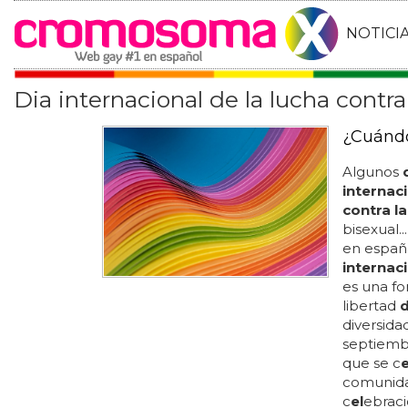
NOTICI
Dia internacional de la lucha contra 
¿Cuándo
Algunos
internaci
contra la
bisexual.
en espa
internaci
es una f
libertad
d
diversida
septiemb
que se c
e
comunidad
c
el
ebraci