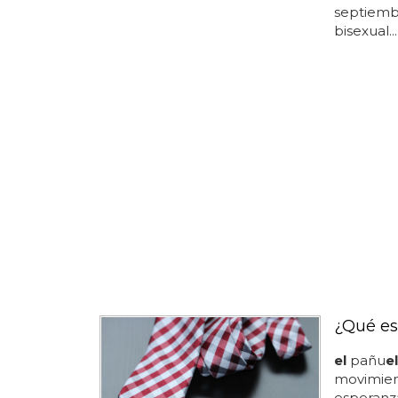
septiemb
bisexual...
¿Qué es
el
pañu
el
movimie
esperanz