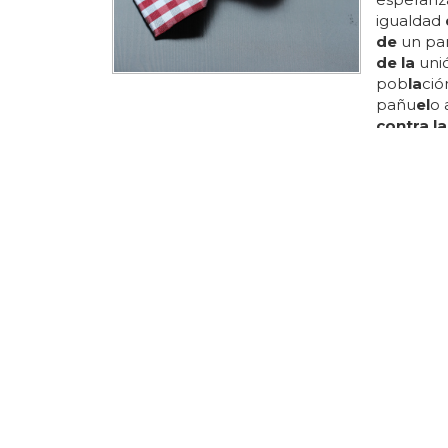
igualdad
de
un pa
de la
unió
pob
la
ció
pañu
el
o 
contra la
utilizado
tema, as
lucha con
proyecto
de
géner
¿Qué es
el
8m es 
visibiliza
manifesta
internac
género y
marzo es
¿cómo se