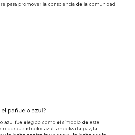
re para promover
la
consciencia
de la
comunidad
 el pañuelo azul?
o azul fue
el
egido como
el
símbolo
de
este
nto porque
el
color azul simboliza
la
paz,
la
a y
la lucha contra la
violencia...
la lucha
por
la