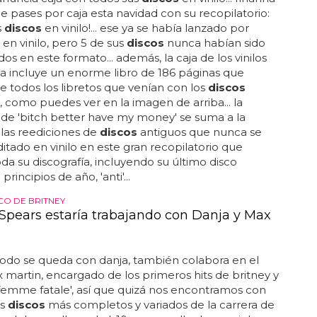
e pases por caja esta navidad con su recopilatorio:
s
discos
en vinilo!... ese ya se había lanzado por
en vinilo, pero 5 de sus
discos
nunca habían sido
os en este formato... además, la caja de los vinilos
a incluye un enorme libro de 186 páginas que
 todos los libretos que venían con los
discos
s, como puedes ver en la imagen de arriba... la
de 'bitch better have my money' se suma a la
las reediciones de
discos
antiguos que nunca se
itado en vinilo en este gran recopilatorio que
oda su discografía, incluyendo su último disco
principios de año, 'anti'...
CO DE BRITNEY
 Spears estaría trabajando con Danja y Max
odo se queda con danja, también colabora en el
 martin, encargado de los primeros hits de britney y
femme fatale', así que quizá nos encontramos con
os
discos
más completos y variados de la carrera de