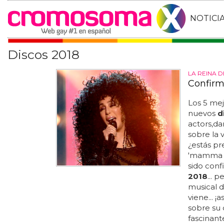
NOTICI
Discos 2018
LA REINA 
Confirm
Los 5 me
nuevos
d
actors,da
sobre la 
¿estás pr
'mamma mí
sido conf
2018
... 
musical d
viene... ¡
sobre su 
fascinant