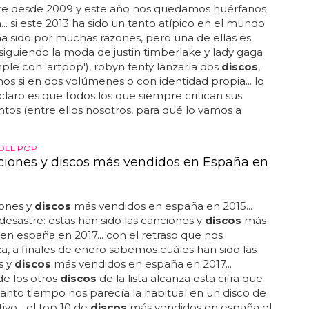
e desde 2009 y este año nos quedamos huérfanos
.. si este 2013 ha sido un tanto atípico en el mundo
a sido por muchas razones, pero una de ellas es
. siguiendo la moda de justin timberlake y lady gaga
mple con 'artpop'), robyn fenty lanzaría dos
discos
,
s si en dos volúmenes o con identidad propia... lo
claro es que todos los que siempre critican sus
tos (entre ellos nosotros, para qué lo vamos a
DEL POP
ciones y discos más vendidos en España en
iones y
discos
más vendidos en españa en 2015...
sastre: estas han sido las canciones y
discos
más
en españa en 2017... con el retraso que nos
za, a finales de enero sabemos cuáles han sido las
s y
discos
más vendidos en españa en 2017...
e los otros
discos
de la lista alcanza esta cifra que
anto tiempo nos parecía la habitual en un disco de
tivo... el top 10 de
discos
más vendidos en españa el