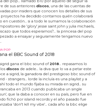
sa del pop... llamado b10 por aquello de seguir la
e de sus anteriores
discos
, una de las cuentas de
levadas por insiders que conocen los detalles de sus
 proyectos ha decidido contarnos quién colaborará
co en cuestión... si a todo le sumamos la colaboración
positores de 'glory' jesse saint john y julia michaels,
discazo que todos esperamos?... la princesa del pop
pezado a ensayar y seguramente tengamos nuevo
.
IA POP
gana el BBC Sound of 2018
sigrid gana el bbc sound of
2018
... repasamos lo
 los
discos
de adele... la diva que lo va a petar este
ce a sigrid, la ganadora del prestigioso bbc sound of
igrid - strangers... lorde la incluía es una playlist y a
ahí todo el mundo fijaba su mirada en sigrid... su
rrancaba en 2013 cuando publicaba un single
sun', que la daba a conocer en su país, pero fue en
do fichó por island records y el año pasado fue
nzaba 'don't kill my vibe'... cada año la bbc elige