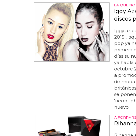
LA QUE NO
Iggy Az
discos 
Iggy azal
2015... a
pop ya h
primera d
días su n
ya habla 
octubre 2
a promocio
de moda l
británica
se ponen 
'neon lig
nuevo...
A FORRARS
Rihanna
Rihanna a