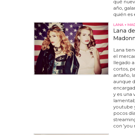
qué nuevo
año, gala
quién es 
LANA + M
Lana de
Madonna
Lana tien
el mercad
llegado a
cortos, pe
antaño, l
aunque d
encargado
y es una 
lamentabl
youtube y
pocos días
streaming
con 'you 