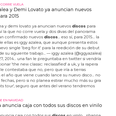
 CORRE VUELA
alea y Demi Lovato ya anuncian nuevos
para 2015
ea y demi lovato ya anuncian nuevos
discos
para
quí la que no corre vuela y dos divas del panorama
an confirmado nuevos
discos
... eso sí, para 2015... la
e ellas es iggy azalea, que aunque presenta estos
uevo single 'beg for it' para la reedición de su debut
de su siguiente trabajo... — iggy azalea (@iggyazalea)
7, 2014... una fan le preguntaba en twitter si vendría
nar 'the new classic: reclassified' a uk, y la rapera
e contestaba que no, pero que iría a tierras
s el año que viene cuando lance su nuevo disco... no
fechas, pero si no planea estirar mucho más su gira
hts tour', seguro que antes del verano tendremos
E EN NAVIDAD
 anuncia caja con todos sus discos en vinilo
nuncia caja con todos sus
discos
en vinilo... rihanna