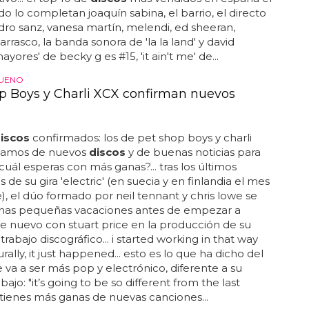
o lo completan joaquín sabina, el barrio, el directo
dro sanz, vanesa martín, melendi, ed sheeran,
rrasco, la banda sonora de 'la la land' y david
'mayores' de becky g es #15, 'it ain't me' de...
BUENO
p Boys y Charli XCX confirman nuevos
iscos
confirmados: los de pet shop boys y charli
ablamos de nuevos
discos
y de buenas noticias para
¿cuál esperas con más ganas?... tras los últimos
 de su gira 'electric' (en suecia y en finlandia el mes
), el dúo formado por neil tennant y chris lowe se
nas pequeñas vacaciones antes de empezar a
de nuevo con stuart price en la producción de su
trabajo discográfico... i started working in that way
rally, it just happened... esto es lo que ha dicho del
e va a ser más pop y electrónico, diferente a su
bajo: "it’s going to be so different from the last
¿tienes más ganas de nuevas canciones...