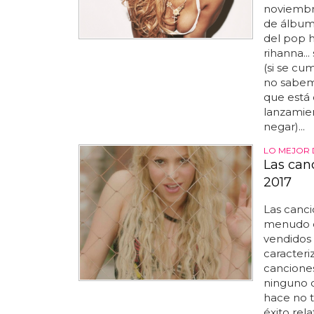
noviembr
de álbum.
del pop h
rihanna..
(si se cu
no sabemo
que está 
lanzamien
negar)...
LO MEJOR 
Las can
2017
Las canc
menudo de
vendidos 
caracteri
cancione
ninguno d
hace no t
éxito rela