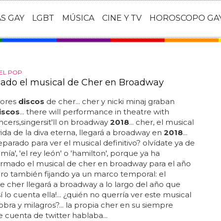
AS GAY
LGBT
MÚSICA
CINE Y TV
HOROSCOPO GA
DEL POP
ado el musical de Cher en Broadway
jores
discos
de cher... cher y nicki minaj graban
iscos
... there will performance in theatre with
ncers,singersit'll on broadway
2018
... cher, el musical
vida de la diva eterna, llegará a broadway en
2018
...
eparado para ver el musical definitivo? olvídate ya de
a', 'el rey león' o 'hamilton', porque ya ha
irmado el musical de cher en broadway para el año
pero también fijando ya un marco temporal: el
e cher llegará a broadway a lo largo del año que
así lo cuenta ella!... ¿quién no querría ver este musical
obra y milagros?... la propia cher en su siempre
e cuenta de twitter hablaba...