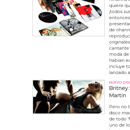
quiere qu
¡todos su
entonces 
presentad
de rihann
reproduce
originale
cantante 
moda de 
habían ed
incluye t
lanzado a 
NUEVO DIS
Britney
Martin
Pero no t
disco max
de todo '
uno de l