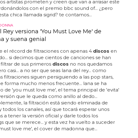
s artistas prometen y creen que van a arrasar este
rdonándolos con el premio bbc sound of... ¿pero
esta chica llamada sigrid? te contamos...
ADONNA
l Rey versiona 'You Must Love Me' de
 y suena genial
e el récord de filtraciones con apenas 4
discos
en
o... si decimos que cientos de canciones se han
 filtrar de sus primeros
discos
no nos quedamos
ro casi... a no ser que seas lana del rey... como
as filtraciones siguen persiguiendo a las pop stars,
e forma mucho menos frecuente... lana se ha
 de 'you must love me', el tema principal de 'evita'
versión que le queda como anillo al dedo...
emente, la filtración está siendo eliminada de
 todos los canales, así que tocará esperar unos
 a tener la versión oficial y darle todos los
s que se merece... y esta vez ha vuelto a suceder
must love me', el cover de madonna que...