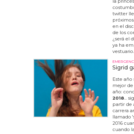
la prince
costumbr
twitter l
próximos
en el dis
de los com
¿será el 
ya ha em
vestuario..
EMERGENC
Sigrid 
Este año 
mejor de
año: cono
2018
... s
partir de 
carrera a
llamado '
2016 cuan
cuando la