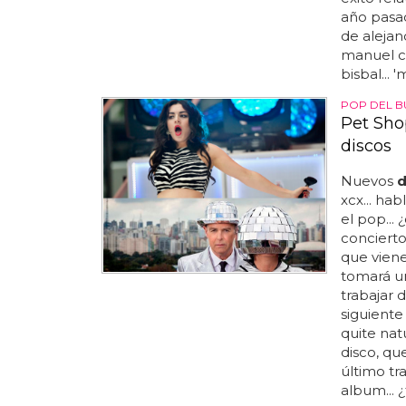
año pasad
de alejan
manuel ca
bisbal... 
POP DEL 
Pet Sho
discos
Nuevos
d
xcx... h
el pop... 
conciertos
que viene
tomará u
trabajar 
siguiente 
quite natu
disco, qu
último tra
album... 