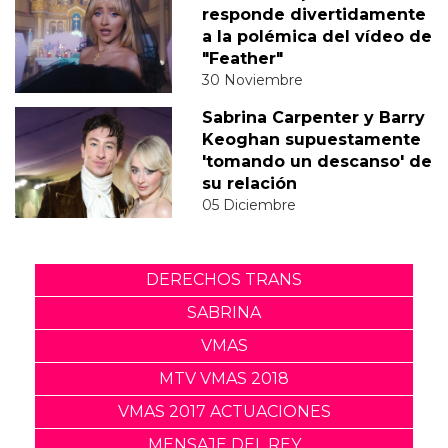
responde divertidamente
a la polémica del vídeo de
"Feather"
30 Noviembre
Sabrina Carpenter y Barry
Keoghan supuestamente
'tomando un descanso' de
su relación
05 Diciembre
DERECHOS TRANS
SABRINA
VMAS
MTV VMAS 2018
VMAS 2017 ACTUACIONES
MENSAJE DEL REY