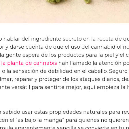
o hablar del ingrediente secreto en la receta de q
edor y darse cuenta de que el uso del cannabidiol 
a gente espera de los productos para la piel y el c
 la planta de cannabis
han llamado la atención po
 o la sensación de debilidad en el cabello. Segur
lmar, reparar y proteger de los ataques diarios, d
nte versátil para sentirte mejor, aquí empieza la 
n sabido usar estas propiedades naturales para re
en el “as bajo la manga” para quienes no quieren 
rmula aparentemente sencilla se convierte en tu me