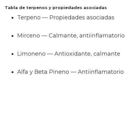
Tabla de terpenos y propiedades asociadas
Terpeno — Propiedades asociadas
Mirceno — Calmante, antiinflamatorio
Limoneno — Antioxidante, calmante
Alfa y Beta Pineno — Antiinflamatorio
Linalool — Calmante, relajante
Beta-cariofileno — Antiinflamatorio, analgé
La importancia de la extracción y la transpar