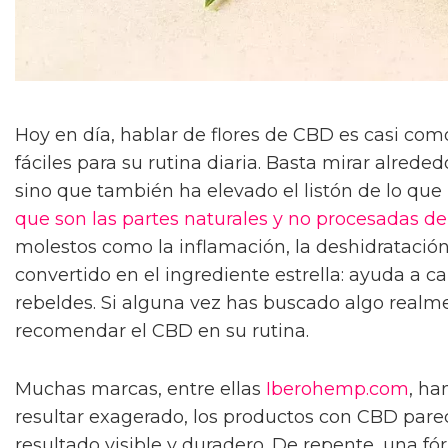
Hoy en día, hablar de flores de CBD es casi com
fáciles para su rutina diaria. Basta mirar alred
sino que también ha elevado el listón de lo que l
que son las partes naturales y no procesadas de
molestos como la inflamación, la deshidratación
convertido en el ingrediente estrella: ayuda a ca
rebeldes. Si alguna vez has buscado algo realme
recomendar el CBD en su rutina.
Muchas marcas, entre ellas
Iberohemp.com
, ha
resultar exagerado, los productos con CBD parec
resultado visible y duradero. De repente, una fó