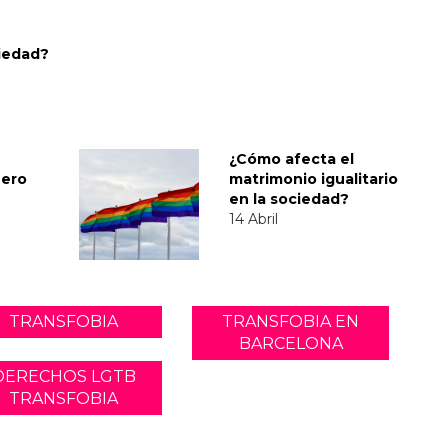
iedad?
¿Cómo afecta el
nero
matrimonio igualitario
en la sociedad?
14 Abril
TRANSFOBIA
TRANSFOBIA EN
BARCELONA
DERECHOS LGTB
TRANSFOBIA