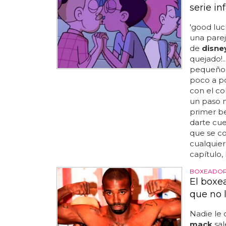
serie inf
'good luck
una parej
de
disne
quejado!.
pequeños 
poco a 
con el col
un paso 
primer be
darte cu
que se c
cualquier 
capítulo,
BOXEADOR
El boxe
que no 
Nadie le 
mack
sal