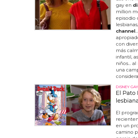
gay en
d
million m
episodio 
lesbianas
channel
.
apropiado
con diver
más calma
infantil,
niños... 
una campa
considera
DISNEY GAY
El Pato
lesbian
El progra
recientem
en un pr
camino po