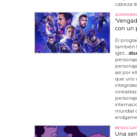
cabeza de
SUPERHÉR
'Vengad
con un 
El progra
también t
lgbt...
dis
personajes
personaje
así por e
que uno d
integrida
cineastas
personaj
internacio
mundial d
endgame" 
BESOS GAYS
Una ser