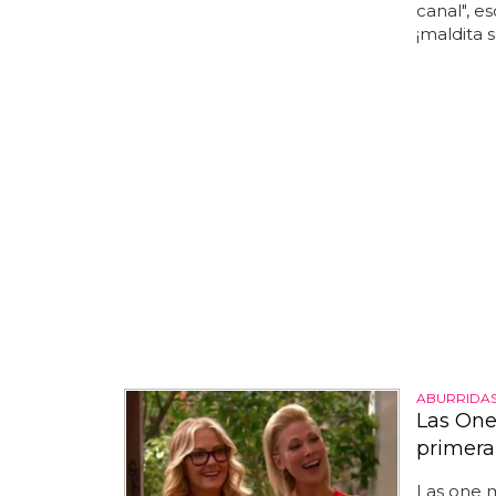
canal", es
¡maldita 
ABURRIDA
Las One
primera
Las one m