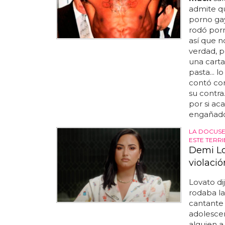
admite qu
porno gay.
rodó porn
así que n
verdad, p
una carta
pasta... 
contó co
su contra
por si ac
engañado
LA DOCUSE
ESTE TERR
Demi Lo
violaci
Lovato di
rodaba la
cantante 
adolesce
alguien a