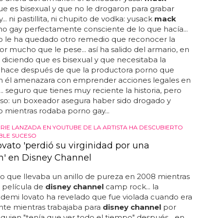
e es bisexual y que no le drogaron para grabar
.. ni pastillita, ni chupito de vodka: yusack
mack
o gay perfectamente consciente de lo que hacía...
o le ha quedado otro remedio que reconocer la
or mucho que le pese... así ha salido del armario, en
 diciendo que es bisexual y que necesitaba la
lo hace después de que la productora porno que
n él amenazara con emprender acciones legales en
... seguro que tienes muy reciente la historia, pero
aso: un boxeador asegura haber sido drogado y
 mientras rodaba porno gay...
RIE LANZADA EN YOUTUBE DE LA ARTISTA HA DESCUBIERTO
IBLE SUCESO
vato 'perdió su virginidad por una
ón' en Disney Channel
jo que llevaba un anillo de pureza en 2008 mientras
 película de
disney channel
camp rock... la
demi lovato ha revelado que fue violada cuando era
nte mientras trabajaba para
disney channel
por
 quien "tenía que ver todo el tiempo" después... en