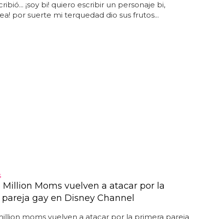
cribió... ¡soy bi! quiero escribir un personaje bi,
sea! por suerte mi terquedad dio sus frutos...
S
 Million Moms vuelven a atacar por la
 pareja gay en Disney Channel
illion moms vuelven a atacar por la primera pareja