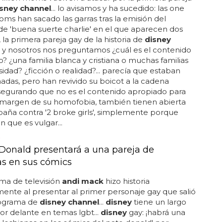
isney channel
... lo avisamos y ha sucedido: las one
oms han sacado las garras tras la emisión del
de 'buena suerte charlie' en el que aparecen dos
, la primera pareja gay de la historia de
disney
.. y nosotros nos preguntamos ¿cuál es el contenido
? ¿una familia blanca y cristiana o muchas familias
sidad? ¿ficción o realidad?... parecía que estaban
das, pero han revivido su boicot a la cadena
 asegurando que no es el contenido apropiado para
al margen de su homofobia, también tienen abierta
ña contra '2 broke girls', simplemente porque
n que es vulgar...
 Donald presentará a una pareja de
as en sus cómics
ma de televisión
andi mack
hizo historia
ente al presentar al primer personaje gay que salió
ograma de
disney channel
...
disney
tiene un largo
r delante en temas lgbt...
disney
gay: ¡habrá una