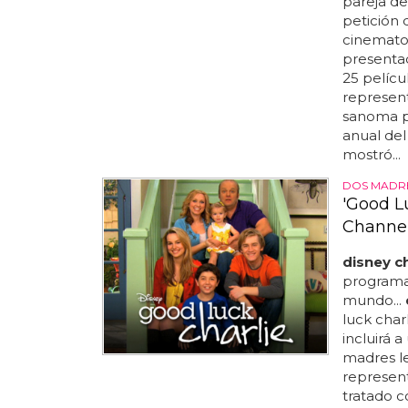
pareja de
petición 
cinematog
presenta
25 películ
represent
sanoma p
anual del
mostró...
DOS MADR
'Good Lu
Channel
disney c
programac
mundo...
luck char
incluirá 
madres le
represent
tratado 