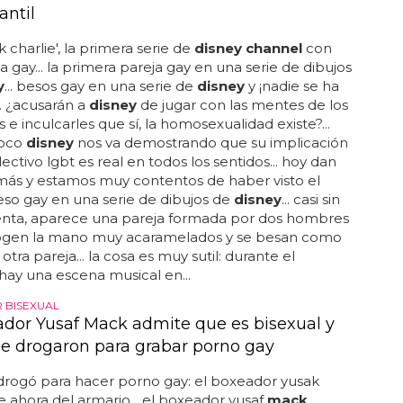
antil
 charlie', la primera serie de
disney channel
con
a gay... la primera pareja gay en una serie de dibujos
y
... besos gay en una serie de
disney
y ¡nadie se ha
.. ¿acusarán a
disney
de jugar con las mentes de los
e inculcarles que sí, la homosexualidad existe?...
poco
disney
nos va demostrando que su implicación
ectivo lgbt es real en todos los sentidos... hoy dan
más y estamos muy contentos de haber visto el
so gay en una serie de dibujos de
disney
... casi sin
enta, aparece una pareja formada por dos hombres
ogen la mano muy acaramelados y se besan como
otra pareja... la cosa es muy sutil: durante el
 hay una escena musical en...
 BISEXUAL
ador Yusaf Mack admite que es bisexual y
le drogaron para grabar porno gay
drogó para hacer porno gay: el boxeador yusak
e ahora del armario... el boxeador yusaf
mack