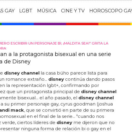
AS GAY
LGBT
MÚSICA
CINE Y TV
HOROSCOPO GA
QUIERO ESCRIBIR UN PERSONAJE BI, ¡MALDITA SEA!" GRITA LA
ORA
an a la protagonista bisexual en una serie
a de Disney
de
disney channel
la casa búho parece lista para
un romance extraño...
disney
continúa dando pasos
 en la representación lgbt+, confirmando por
ez que un protagonista principal de
disney channel
amente bisexual... el año pasado, el
disney channel
a su primer personaje gay, cyrus goodman (joshua
andi mack
, que se convirtió en parte de su primera
homosexual en el final de la serie... "cuando nos
z verde, ciertos líderes de
disney
me dijeron que no
resentar ninguna forma de relación bi o gay en el