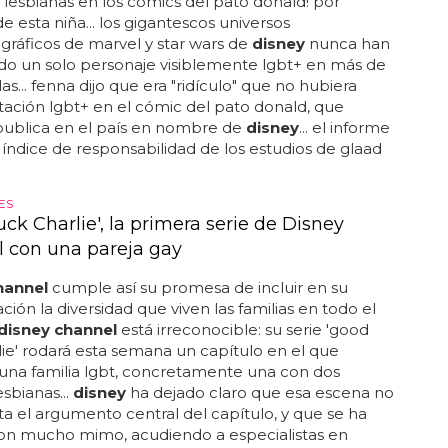
 lesbianas en los cómics del pato donald! por
de esta niña... los gigantescos universos
ráficos de marvel y star wars de
disney
nunca han
do un solo personaje visiblemente lgbt+ en más de
as... fenna dijo que era "ridículo" que no hubiera
ación lgbt+ en el cómic del pato donald, que
ublica en el país en nombre de
disney
... el informe
 índice de responsabilidad de los estudios de glaad
ES
ck Charlie', la primera serie de Disney
 con una pareja gay
hannel
cumple así su promesa de incluir en su
ión la diversidad que viven las familias en todo el
disney channel
está irreconocible: su serie 'good
lie' rodará esta semana un capítulo en el que
a una familia lgbt, concretamente una con dos
sbianas...
disney
ha dejado claro que esa escena no
a el argumento central del capítulo, y que se ha
con mucho mimo, acudiendo a especialistas en