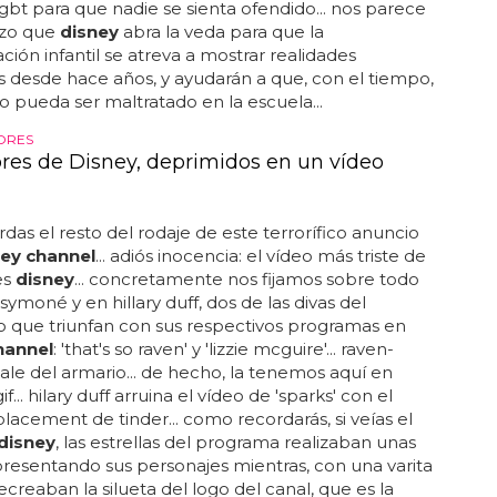
gbt para que nadie se sienta ofendido... nos parece
zo que
disney
abra la veda para que la
ión infantil se atreva a mostrar realidades
s desde hace años, y ayudarán a que, con el tiempo,
o pueda ser maltratado en la escuela...
ORES
ores de Disney, deprimidos en un vídeo
rdas el resto del rodaje de este terrorífico anuncio
ney channel
... adiós inocencia: el vídeo más triste de
es
disney
... concretamente nos fijamos sobre todo
symoné y en hillary duff, dos de las divas del
que triunfan con sus respectivos programas en
hannel
: 'that's so raven' y 'lizzie mcguire'... raven-
le del armario... de hecho, la tenemos aquí en
f... hilary duff arruina el vídeo de 'sparks' con el
lacement de tinder... como recordarás, si veías el
disney
, las estrellas del programa realizaban unas
esentando sus personajes mientras, con una varita
ecreaban la silueta del logo del canal, que es la