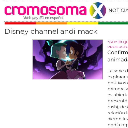
NOTICI
Disney channel andi mack
"¡SOY BI! 
PRODUCT
Confirm
animad
La serie 
explorar 
positivos
primera v
es abiert
presentó 
rush), de
relación 
dieron lu
podía rep