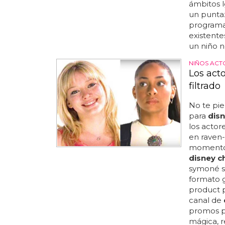
ámbitos l
un punta
programac
existente
un niño n
NIÑOS ACT
Los act
filtrado
No te pie
para
dis
los actor
en raven-
momento 
disney c
symoné sa
formato gi
product p
canal de
promos pr
mágica, r