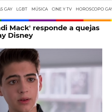
AS GAY
LGBT
MÚSICA
CINE Y TV
HOROSCOPO GA
di Mack' responde a quejas
ay Disney