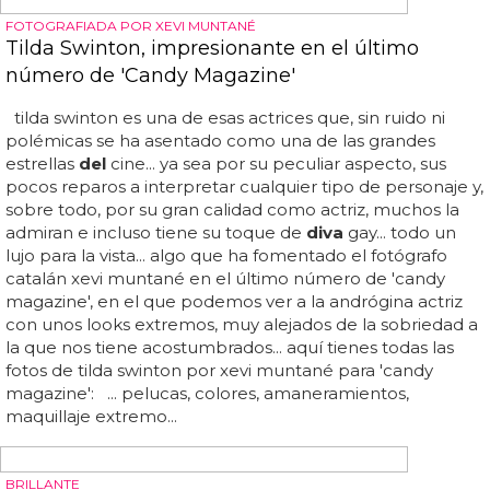
CANTANTES GAYS
'Diva Boy', nuevo disco de Sam Smith
diva
boy: así se titula y así suena el nuevo disco de sam
smith... el disco '
diva
boy' incluirá 10 canciones y se editará
junto a un documental sobre la grabación
del
mismo,
'sam smith: the lost years'... veíamos hace nada a sam
smith y adam lambert juntos en mykonos y
comentábamos la foto de perfil
del
primero con la
palabra "repairing", una posible pista sobre sus nuevas
canciones... el primer single de '
diva
boy' de sam smith es
la canción 'momentarily mine', que no suena tan mal
como podríamos esperar de una grabación
independiente
del
año 2008 y cuyo videoclip (por
llamarlo de alguna manera) puedes ver más abajo... pero