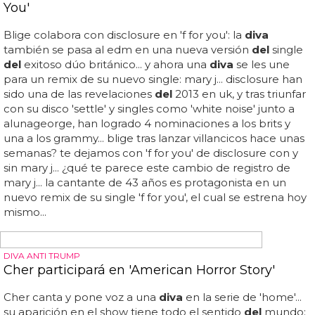
polémicas se ha asentado como una de las grandes
estrellas
del
cine... ya sea por su peculiar aspecto, sus
pocos reparos a interpretar cualquier tipo de personaje y,
sobre todo, por su gran calidad como actriz, muchos la
admiran e incluso tiene su toque de
diva
gay... todo un
lujo para la vista... algo que ha fomentado el fotógrafo
catalán xevi muntané en el último número de 'candy
magazine', en el que podemos ver a la andrógina actriz
con unos looks extremos, muy alejados de la sobriedad a
la que nos tiene acostumbrados... aquí tienes todas las
fotos de tilda swinton por xevi muntané para 'candy
magazine': ... pelucas, colores, amaneramientos,
maquillaje extremo...