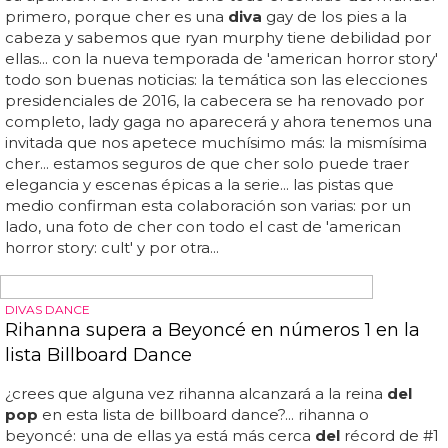
BRILLANTE
Pamela Anderson, más diva que nunca en una
sesión a cargo de Mario Testino
El habitual de madonna y lady di se ha soltado de todo
prejuicio y ha realizado unas fotos de lo más elegantes y
sensuales con la que fue
diva
de las playas californianas...
desde luego, a ver quién se atreve a asegurar que esta
mujer tiene 45 años... cuidado, que en alguna foto se le
marcan los pezones, pero tampoco nos vamos a
escandalizar por algo que hemos visto más veces que la
cabecera de 'baywatch'... también hay que decir que el
photoshop está más presenta que la silicona en las fotos,
pero si se usa para dar naturalidad a un personaje
neumático como pam, nos parece estupendo... el marco
incomparable será 'vogue brazil' y las imágenes son