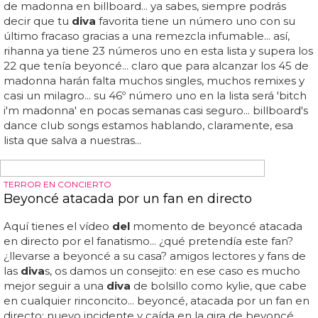
maravillosas... pamela anderson renace con una
estupendísima sesió...
A QUIEN BUEN ÁRBOL SE ARRIMA...
Mary J. Blige colabora con Disclosure en 'F For
You'
Blige colabora con disclosure en 'f for you': la
diva