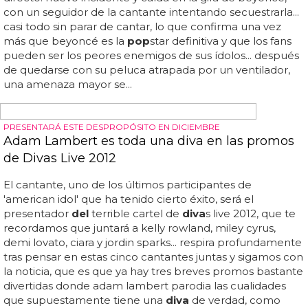
también se pasa al edm en una nueva versión
del
single
del
exitoso dúo británico... y ahora una
diva
se les une
para un remix de su nuevo single: mary j... disclosure han
sido una de las revelaciones
del
2013 en uk, y tras triunfar
con su disco 'settle' y singles como 'white noise' junto a
alunageorge, han logrado 4 nominaciones a los brits y
una a los grammy... blige tras lanzar villancicos hace unas
semanas? te dejamos con 'f for you' de disclosure con y
sin mary j... ¿qué te parece este cambio de registro de
mary j... la cantante de 43 años es protagonista en un
nuevo remix de su single 'f for you', el cual se estrena hoy
mismo...