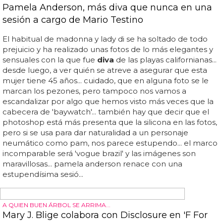
nos perdimos esto... te dejamos con su tracklist y el
single...
FOTOGRAFIADA POR XEVI MUNTANÉ
Tilda Swinton, impresionante en el último
número de 'Candy Magazine'
tilda swinton es una de esas actrices que, sin ruido ni