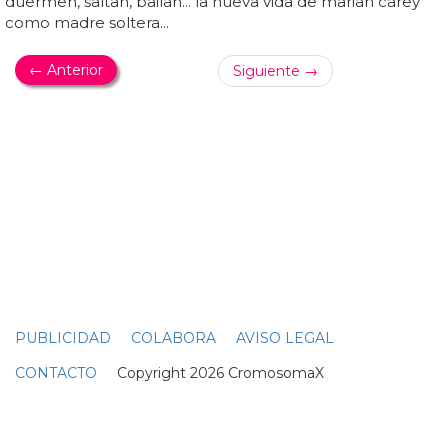
DIVAS DANCE
Rihanna supera a Beyoncé en números 1 en la
lista Billboard Dance
¿crees que alguna vez rihanna alcanzará a la reina
del
pop
en esta lista de billboard dance?... rihanna o
beyoncé: una de ellas ya está más cerca
del
récord de #1
de madonna en billboard... ya sabes, siempre podrás