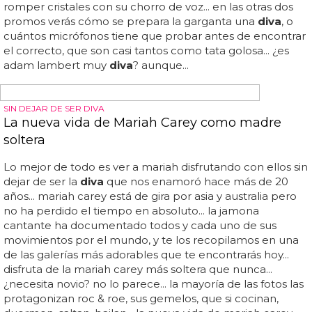
DIVA ANTI TRUMP
Cher participará en 'American Horror Story'
Cher canta y pone voz a una
diva
en la serie de 'home'...
su aparición en el show tiene todo el sentido
del
mundo:
primero, porque cher es una
diva
gay de los pies a la
cabeza y sabemos que ryan murphy tiene debilidad por
ellas... con la nueva temporada de 'american horror story'
todo son buenas noticias: la temática son las elecciones
presidenciales de 2016, la cabecera se ha renovado por
completo, lady gaga no aparecerá y ahora tenemos una
invitada que nos apetece muchísimo más: la mismísima
cher... estamos seguros de que cher solo puede traer
elegancia y escenas épicas a la serie... las pistas que
medio confirman esta colaboración son varias: por un
lado, una foto de cher con todo el cast de 'american
horror story: cult' y por otra...