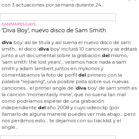
más que Britney
J lo, ¡nueva
diva
residente en las vegas! alucina con las
cifras: cobrará más que britney... tmz recuerda que ni
britney ni jennifer lópez en las vegas llegarán a cobrar
tanto como la gran
diva
céline dion: 33... habrá flopeado a
lo grande con 'aka', pero j lo ya tiene la vida resuelta, y
ahora todavía más: va a ser jennifer lópez la nueva
diva
residente en las vegas, ya que según informa tmz está a
punto de cerrar un jugoso contrato multimillonario... claro
que al final britney se embolsará más dinero que j lo, ya
que según su contrato hará 96 shows en 2 años, y la
diva
latina haría 72 shows en un espacio indefinido de tiempo,
con 3 actuaciones por semana durante 24...