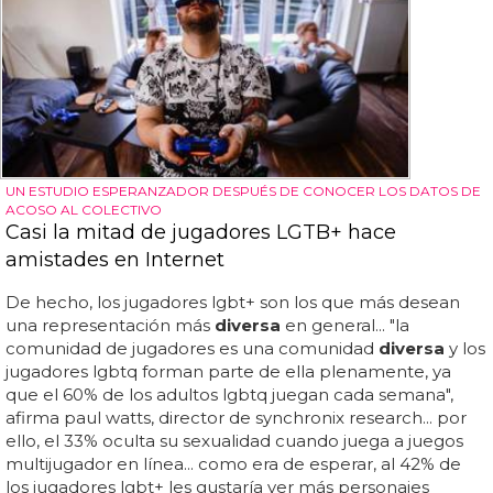
UN ESTUDIO ESPERANZADOR DESPUÉS DE CONOCER LOS DATOS DE
ACOSO AL COLECTIVO
Casi la mitad de jugadores LGTB+ hace
amistades en Internet
De hecho, los jugadores lgbt+ son los que más desean
una representación más
diversa
en general... "la
comunidad de jugadores es una comunidad
diversa
y los
jugadores lgbtq forman parte de ella plenamente, ya
que el 60% de los adultos lgbtq juegan cada semana",
afirma paul watts, director de synchronix research... por
ello, el 33% oculta su sexualidad cuando juega a juegos
multijugador en línea... como era de esperar, al 42% de
los jugadores lgbt+ les gustaría ver más personajes