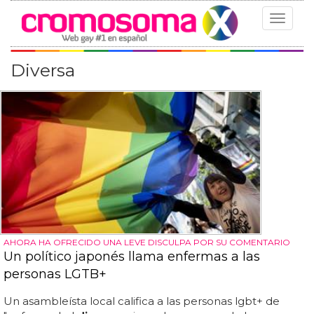
Toggle
navigat
Diversa
AHORA HA OFRECIDO UNA LEVE DISCULPA POR SU COMENTARIO
Un político japonés llama enfermas a las
personas LGTB+
Un asambleísta local califica a las personas lgbt+ de