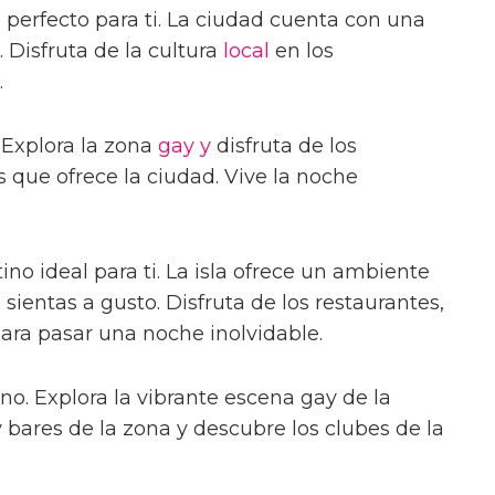
 perfecto para ti. La ciudad cuenta con una
. Disfruta de la cultura
local
en los
.
 Explora la zona
gay y
disfruta de los
s que ofrece la ciudad. Vive la noche
ino ideal para ti. La isla ofrece un ambiente
 sientas a gusto. Disfruta de los restaurantes,
para pasar una noche inolvidable.
no. Explora la vibrante escena gay de la
y bares de la zona y descubre los clubes de la