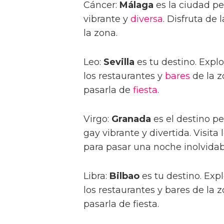
Cáncer:
Málaga
es la ciudad per
vibrante y
diversa
. Disfruta de 
la zona.
Leo:
Sevilla
es tu destino. Expl
los restaurantes y
bares
de la z
pasarla de
fiesta
.
Virgo:
Granada
es el destino pe
gay vibrante y divertida. Visita
para pasar una noche inolvidab
Libra:
Bilbao
es tu destino. Expl
los restaurantes y bares de la 
pasarla de fiesta.