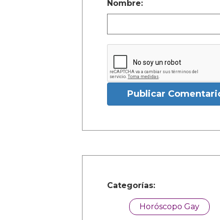
Nombre:
Publicar Comentari
Categorías:
Horóscopo Gay