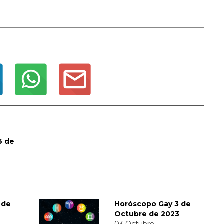
6 de
 de
Horóscopo Gay 3 de
Octubre de 2023