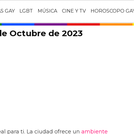
AS GAY
LGBT
MÚSICA
CINE Y TV
HOROSCOPO GA
de Octubre de 2023
al para ti. La ciudad ofrece un
ambiente