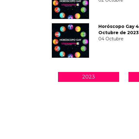
02 Octubre
Horóscopo Gay 4
Octubre de 2023
04 Octubre
2023