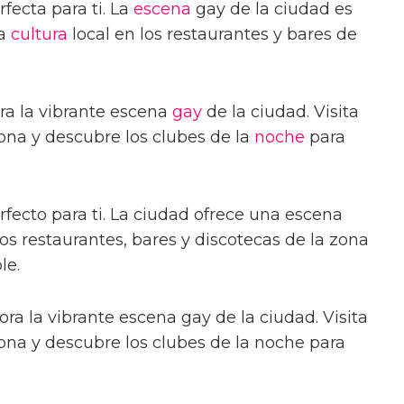
fecta para ti. La
escena
gay de la ciudad es
la
cultura
local en los restaurantes y bares de
ora la vibrante escena
gay
de la ciudad. Visita
ona y descubre los clubes de la
noche
para
rfecto para ti. La ciudad ofrece una escena
 los restaurantes, bares y discotecas de la zona
le.
ora la vibrante escena gay de la ciudad. Visita
zona y descubre los clubes de la noche para