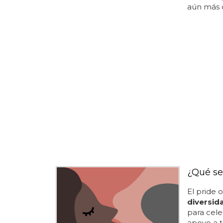
aún más di
¿Qué se
El pride 
diversid
para cele
apoyo a t