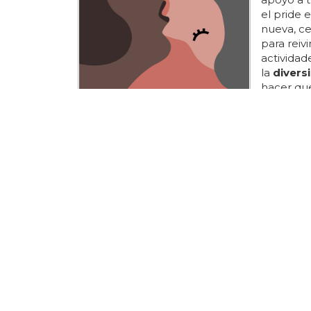
el pride 
nueva, ce
para reiv
actividad
la
divers
hacer que 
pride tamb
durante e
desfiles,
culturales
¿HOMOFOBI
BBC rec
Come D
Peor para
(@cjdemoo
everyone.
a partici
baile fue
emitir un