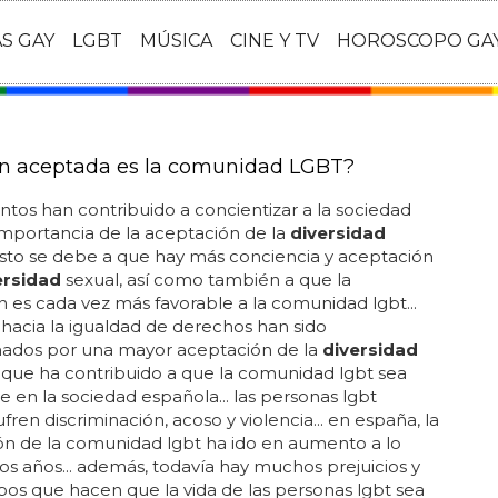
AS GAY
LGBT
MÚSICA
CINE Y TV
HOROSCOPO GA
n aceptada es la comunidad LGBT?
ntos han contribuido a concientizar a la sociedad
importancia de la aceptación de la
diversidad
 esto se debe a que hay más conciencia y aceptación
ersidad
sexual, así como también a que la
ón es cada vez más favorable a la comunidad lgbt...
 hacia la igualdad de derechos han sido
dos por una mayor aceptación de la
diversidad
o que ha contribuido a que la comunidad lgbt sea
le en la sociedad española... las personas lgbt
fren discriminación, acoso y violencia... en españa, la
ón de la comunidad lgbt ha ido en aumento a lo
los años... además, todavía hay muchos prejuicios y
pos que hacen que la vida de las personas lgbt sea