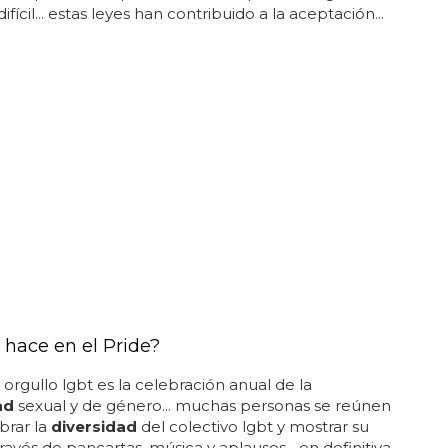
fícil... estas leyes han contribuido a la aceptación...
 hace en el Pride?
o orgullo lgbt es la celebración anual de la
ad
sexual y de género... muchas personas se reúnen
brar la
diversidad
del colectivo lgbt y mostrar su
ravés de pancartas, música y aplausos... en definitiva,