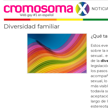
NOTICI
Diversidad familiar
¿Qué ta
Estos eve
sobre la 
sexual...
de la
div
legislaci
los pasos
acompaña
sexual, l
más visib
todavía su
aceptaci
largo de 
estereoti