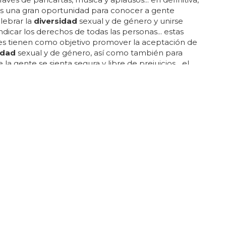
es una gran oportunidad para conocer a gente
lebrar la
diversidad
sexual y de género y unirse
indicar los derechos de todas las personas... estas
es tienen como objetivo promover la aceptación de
idad
sexual y de género, así como también para
la gente se sienta segura y libre de prejuicios... el
ién es una fiesta para divertirse y disfrutar...
l pride hay una variedad de actividades, desde
 conciertos, eventos deportivos y actividades
... las manifestaciones son pacíficas...
A EN LA TV PÚBLICA?
haza parejas del mismo sexo en 'Strictly
ancing'
 ellos y para un programa tan rancio... — cj de mooi
i) septiembre 5, 2015... i campaign for equality for
.. el actor cj de mooi, abiertamente gay, fue invitado
par en el programa pero él propuso que su pareja de
ra un hombre, no una mujer... la bbc ha tenido que
 comunicado diciendo que se ha malinterpretado lo