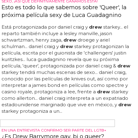
rostro... el lunes (3 de julio),
drew
tuiteó que estaba "más
que agradecida" por revelar el estreno oficial de la
película en estados unidos... a pesar de todo, los fans
están encantados de volver a ver la película con vida, y
algunos dicen estar "enormemente emocionados" por
drew
y por los que han trabajado en ella... mientras
intenta introducirse en la escena cómica underground de
gotham city...