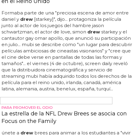
MUY SEXY. GUADAGNINO HA DICHO QUE EN LA PELÍCULA HAY MUCHO
SEXO, ¡ASÍ QUE DEFINITIVAMENTE GANAMOS ESTA!
Esto es todo lo que sabemos sobre 'Queer', la
próxima película sexy de Luca Guadagnino
Está protagonizada por daniel craig y
drew
starkey... el
reparto también incluye a lesley manville, jason
schwartzman, henry zaga,
drew
droege y ariel
schulman... daniel craig y
drew
starkey protagonizan la
película, escrita por el guionista de 'challengers' justin
kuritzkes... luca guadagnino revela que su próxima
película, 'queer', protagonizada por daniel craig &
drew
starkey tendrá muchas escenas de sexo... daniel craig,
conocido por las películas de knives out, así como por
interpretar a james bond en películas como spectre y