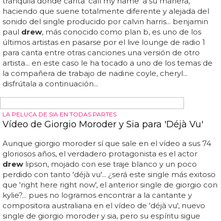
barrymore ha sido objeto de persistentes rumores sobre
su orientación sexual durante años... veamos con más
detalle las especulaciones y respondamos por fin a la
pregunta: "¿es
drew
barrymore gay?"... la gente que sigue
especulando sobre la sexualidad de
drew
barrymore -
señalando todos los casos mencionados como
"evidencia"- está pasando por alto una pieza crucial... por
eso, cuando la actriz y presentadora de un programa de
entrevistas
drew
barrymore reveló que estaba
escuchando girl in red en un tiktok a finales de 2021, sólo
reavivó...