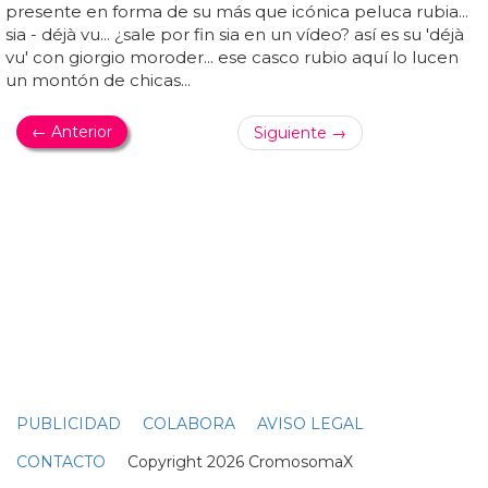
MUBI SE DESCRIBE COMO "UN LUGAR PARA DESCUBRIR PELÍCULAS
AMBICIOSAS DE CINEASTAS VISIONARIOS"
Queer, de Daniel Craig, adquirida por streamer
en el Reino Unido
Formaba parte de una "preciosa escena de amor entre
daniel y
drew
[starkey]", dijo... protagoniza la película
junto al actor de los juegos del hambre jason
schwartzman, el actor de love, simon
drew
starkey y el
cantautor gay omar apollo, que anunció su participación
en julio... mubi se describe como "un lugar para descubrir
películas ambiciosas de cineastas visionarios" y "cree que
el cine debe verse en pantallas de todas las formas y
tamaños"... el viernes (4 de octubre), screen daily reveló
que la distribuidora cinematográfica y servicio de
streaming mubi había adquirido todos los derechos de la
película para el reino unido, irlanda, canadá, américa
latina, alemania, austria, benelux, españa, turquí...