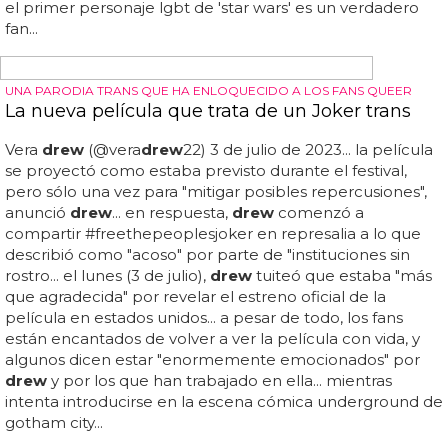
STAR WARS CON ORLANDO
El primer personaje LGBT de 'Star Wars' podría
ser una víctima del atentado de Orlando
La historia de
drew
es terrible por parte doble, ya que
murió junto a su prometido, y tuvieron un funeral
conjunto... joshua yehl ha empezado esta petición
porque su mejor amigo,
drew
leinonen, fue una de las
víctimas del atentado y era un tremendo fan de la saga...
es un hecho que jj abrams lleva hablando mucho tiempo
de incluir a un personaje lgbt en la octava entrega, pero
ahora se ha presentado una ocasión mucho más
emocionante y significativa... por eso, su mejor amigo
quiere que el primer personaje lgbt de la saga sea un
homenaje a su amigo, usando su nombre, imagen o lo
que se les ocurra... la petición está muy cerca de
conseguir su objetivo y esperamos que lo haga, porque si