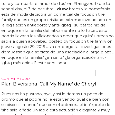
casino royale, protagoniza a lee, frente a
drew
starkey
como allerton... daniel craig interpreta a un expatriado
estadounidense marginado que vive en méxico, y
drew
starkey protagoniza a un...
EN UNA ENTREVISTA CONFIRMO SER PARTE DEL LGTB+
¿Es Drew Barrymore gay, bi o queer?
Una publicación compartida por
drew
barrymore
(@
drew
barrymore)... por qué se especula sobre la
sexualidad de
drew
barrymore... decir que
drew
barrymore es un icono es quedarse corto...
drew