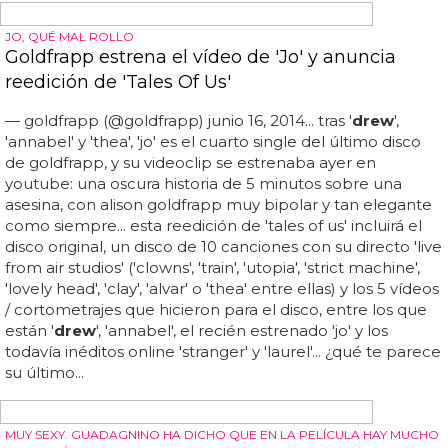
el primer personaje lgbt de 'star wars' es un verdadero
fan...
UNA PARODIA TRANS QUE HA ENLOQUECIDO A LOS FANS QUEER
La nueva película que trata de un Joker trans
Vera
drew
(@vera
drew
22) 3 de julio de 2023... la película
se proyectó como estaba previsto durante el festival,
pero sólo una vez para "mitigar posibles repercusiones",
anunció
drew
... en respuesta,
drew
comenzó a
compartir #freethepeoplesjoker en represalia a lo que
describió como "acoso" por parte de "instituciones sin