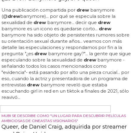
JO, QUÉ MAL ROLLO
Goldfrapp estrena el vídeo de 'Jo' y anuncia
reedición de 'Tales Of Us'
— goldfrapp (@goldfrapp) junio 16, 2014... tras '
drew
',
'annabel' y 'thea', 'jo' es el cuarto single del último disco
de goldfrapp, y su videoclip se estrenaba ayer en
youtube: una oscura historia de 5 minutos sobre una
asesina, con alison goldfrapp muy bipolar y tan elegante
como siempre... esta reedición de 'tales of us' incluirá el
disco original, un disco de 10 canciones con su directo 'live
from air studios' ('clowns', 'train', 'utopia', 'strict machine',
'lovely head', 'clay', 'alvar' o 'thea' entre ellas) y los 5 vídeos
/ cortometrajes que hicieron para el disco, entre los que
están '
drew
', 'annabel', el recién estrenado 'jo' y los
todavía inéditos online 'stranger' y 'laurel'... ¿qué te parece
su último...