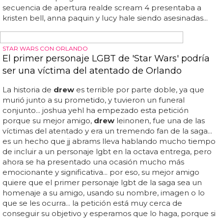
hacer un
drew
... a pesar de que sólo aparece en la
escena inicial de la película original de scream,
drew
barrymore es uno de los personajes más icónicos de la
película, y de toda la franquicia... "así que es el personaje
de
drew
[barrymore] el que es asesinado al principio", dijo
stewart sobre el papel que le ofrecieron, haciendo
referencia a la famosa escena inicial de la película original
de scream en la que barrymore, que fue comercializada
como la estrella de la película, fue asesinada... no puedo
tocar eso'... se pliega sobre sí misma como seis veces"... la
secuencia de apertura realde scream 4 presentaba a
kristen bell, anna paquin y lucy hale siendo asesinadas...