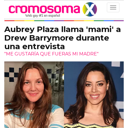
Toggle
navigat
Aubrey Plaza llama 'mami' a
Drew Barrymore durante
una entrevista
"ME GUSTARÍA QUE FUERAS MI MADRE"