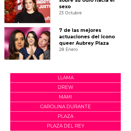
sobre su odio hacia el
sexo
23 Octubre
7 de las mejores
actuaciones del icono
queer Aubrey Plaza
28 Enero
LLAMA
DREW
MAMI
CAROLINA DURANTE
PLAZA
PLAZA DEL REY