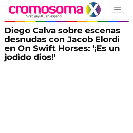
Toggle
navigat
Diego Calva sobre escenas
desnudas con Jacob Elordi
en On Swift Horses: ‘¡Es un
jodido dios!’