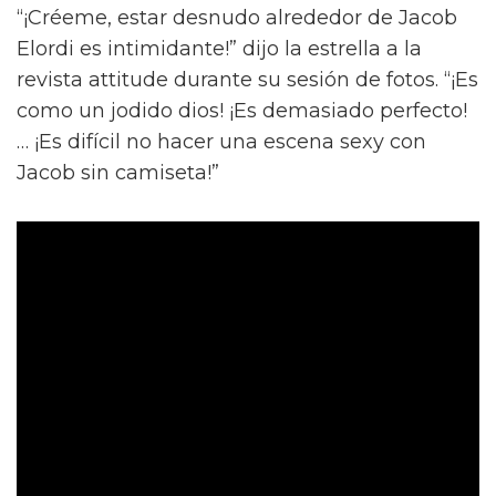
“¡Créeme, estar desnudo alrededor de Jacob
Elordi es intimidante!” dijo la estrella a la
revista attitude durante su sesión de fotos. “¡Es
como un jodido dios! ¡Es demasiado perfecto!
… ¡Es difícil no hacer una escena sexy con
Jacob sin camiseta!”