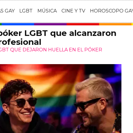
AS GAY
LGBT
MÚSICA
CINE Y TV
HOROSCOPO GA
 póker LGBT que alcanzaron
rofesional
LGBT QUE DEJARON HUELLA EN EL PÓKER