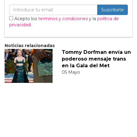
Suscribete
Acepto los
terminos y condiciones
y la
política de
privacidad
.
Noticias relacionadas
Tommy Dorfman envía un
poderoso mensaje trans
en la Gala del Met
05 Mayo
Sabrina Carpenter
responde divertidamente