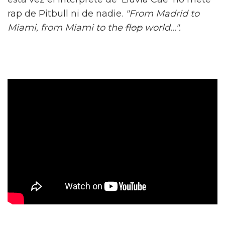
rap de Pitbull ni de nadie.
"From Madrid to
Miami, from Miami to the
flop
world...".