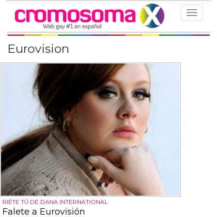
Toggle
navigat
Eurovision
RIÉTE TÚ DE DANA INTERNATIONAL
Falete a Eurovisión