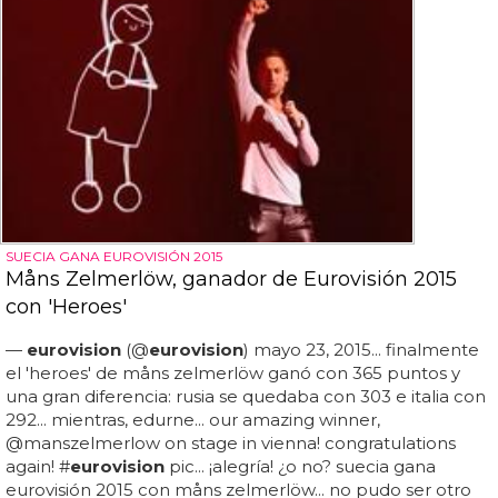
SUECIA GANA EUROVISIÓN 2015
Måns Zelmerlöw, ganador de Eurovisión 2015
con 'Heroes'
—
eurovision
(@
eurovision
) mayo 23, 2015... finalmente
el 'heroes' de måns zelmerlöw ganó con 365 puntos y
una gran diferencia: rusia se quedaba con 303 e italia con
292... mientras, edurne... our amazing winner,
@manszelmerlow on stage in vienna! congratulations
again! #
eurovision
pic... ¡alegría! ¿o no? suecia gana
eurovisión 2015 con måns zelmerlöw... no pudo ser otro