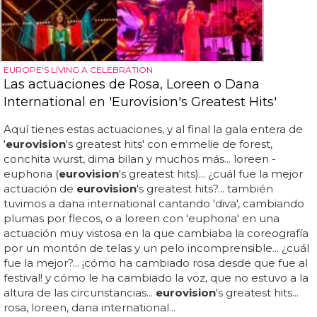
EUROPE'S LIVING A CELEBRATION
Las actuaciones de Rosa, Loreen o Dana
International en 'Eurovision's Greatest Hits'
Aquí tienes estas actuaciones, y al final la gala entera de
'
eurovision
's greatest hits' con emmelie de forest,
conchita wurst, dima bilan y muchos más... loreen -
euphoria (
eurovision
's greatest hits)... ¿cuál fue la mejor
actuación de
eurovision
's greatest hits?... también
tuvimos a dana international cantando 'diva', cambiando
plumas por flecos, o a loreen con 'euphoria' en una
actuación muy vistosa en la que cambiaba la coreografía
por un montón de telas y un pelo incomprensible... ¿cuál
fue la mejor?... ¡cómo ha cambiado rosa desde que fue al
festival! y cómo le ha cambiado la voz, que no estuvo a la
altura de las circunstancias...
eurovision
's greatest hits...
rosa, loreen, dana international...