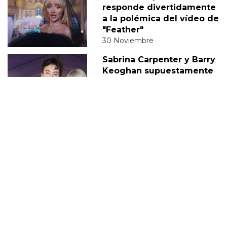
responde divertidamente
a la polémica del vídeo de
"Feather"
30 Noviembre
Sabrina Carpenter y Barry
Keoghan supuestamente
'tomando un descanso' de
su relación
05 Diciembre
DERECHOS TRANS
SABRINA
VMAS
MTV VMAS 2018
VMAS 2017 ACTUACIONES
MENSAJE DEL REY