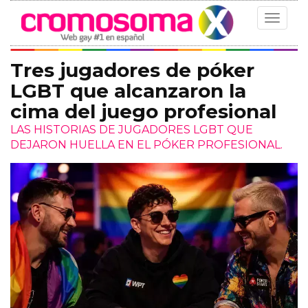
Toggle
navigat
Tres jugadores de póker
LGBT que alcanzaron la
cima del juego profesional
LAS HISTORIAS DE JUGADORES LGBT QUE
DEJARON HUELLA EN EL PÓKER PROFESIONAL.