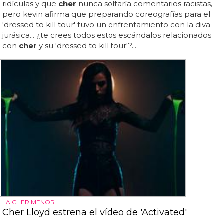
ridículas y que
cher
nunca soltaría comentarios racistas,
pero kevin afirma que preparando coreografías para el
'dressed to kill tour' tuvo un enfrentamiento con la diva
jurásica... ¿te crees todos estos escándalos relacionados
con
cher
y su 'dressed to kill tour'?...
LA CHER MENOR
Cher Lloyd estrena el vídeo de 'Activated'