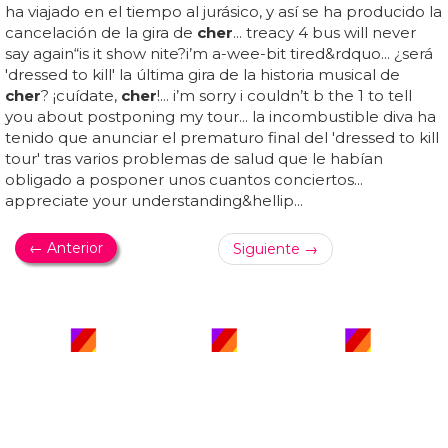
ha viajado en el tiempo al jurásico, y así se ha producido la
cancelación de la gira de
cher
... treacy 4 bus will never
say again“is it show nite?i’m a-wee-bit tired&rdquo... ¿será
'dressed to kill' la última gira de la historia musical de
cher
? ¡cuídate,
cher
!... i’m sorry i couldn’t b the 1 to tell
you about postponing my tour... la incombustible diva ha
tenido que anunciar el prematuro final del 'dressed to kill
tour' tras varios problemas de salud que le habían
obligado a posponer unos cuantos conciertos...
appreciate your understanding&hellip...
← Anterior
Siguiente →