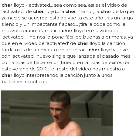
cher
lloyd - activated... sea como sea, así es el vídeo de
'activated' de
cher
lloyd... la
cher
menor, la
cher
de la que
ya nadie se acuerda, está de vuelta este año tras un largo
silencio y un impactante fracaso... ¡tira la copa como la
mezzosoprano dramática
cher
lloyd en su vídeo de
'activated'!... no nos lo pone fácil de buenas a primeras, ya
que en el vídeo de 'activated' de
cher
lloyd la canción
tarda más de un minuto en arrancar...
cher
lloyd vuelve
con 'activated', nuevo single que lanzaba el pasado mes
con ansias de hacerse un hueco en la listas de éxitos de
este verano de 2016... el resto del vídeo nos muestra a
cher
lloyd interpretando la canción junto a unos
bailarines robóticos...