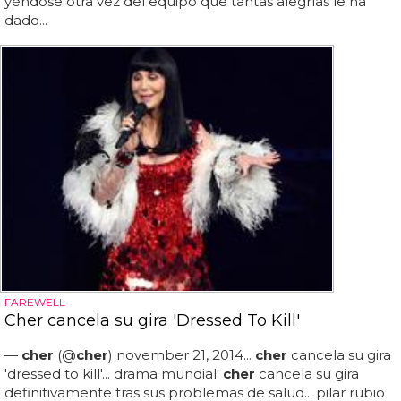
yéndose otra vez del equipo que tantas alegrías le ha
dado...
FAREWELL
Cher cancela su gira 'Dressed To Kill'
—
cher
(@
cher
) november 21, 2014...
cher
cancela su gira
'dressed to kill'... drama mundial:
cher
cancela su gira
definitivamente tras sus problemas de salud... pilar rubio