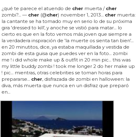
¿qué te parece el atuendo de
cher
muerta /
cher
zombi?... —
cher
(@
cher
) november 1, 2013...
cher
muerta:
la cantante se ha tomado muy en serio lo de su próxima
gira 'dressed to kill', y anoche se vistió para matar... lo
cierto es que en la foto vemos más joven que siempre a
la verdadera inspiración de 'la muerte os sienta tan bien'...
en 20 minutitos, dice, ya estaba maquillada y vestida de
zombi de esta guisa que puedes ver en la foto... zombi
me ! i did whole make up & outfit in 20 min pic... this was
my little buddy zombi ! took me longer 2 do her make up
! pic... mientras, otras celebrities se toman horas para
prepararse...
cher
, disfrazada de zombi en halloween: la
diva, más muerta que nunca en un disfraz que preparó
en...