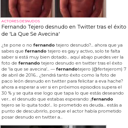
ACTORES DESNUDOS
Fernando Tejero desnudo en Twitter tras el éxito
de 'La Que Se Avecina'
¿te pone o no
fernando
tejero desnudo?... ahora que ya
sabes que
fernando
tejero es gay y activo, solo te falta
saber si está muy bien dotado... aquí abajo puedes ver la
foto de
fernando
tejero desnudo en twitter tras el éxito
de 'la que se avecina'... —
fernando
tejero (@fertejerom) 7
de abril de 2016... ¿tendrá tanto éxito como la foto de
paco león desnudo en twitter para felicitar a eva hache?
ahora a esperar a ver si en próximos episodios supera el
30 % y se quita ese logo que tapa lo que estás deseando
ver... el desnudo que estabas esperando: ¡
fernando
tejero se lo quita todo!... lo prometido es deuda... estás a
punto de descubrirlo, porque el actor había prometido
posar desnudo en twitter a...