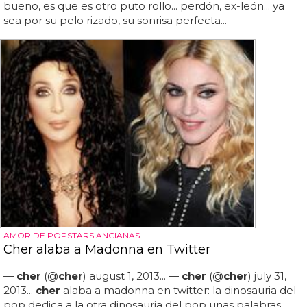
bueno, es que es otro puto rollo... perdón, ex-león... ya
sea por su pelo rizado, su sonrisa perfecta...
AMOR DE POPSTARS ANCIANAS
Cher alaba a Madonna en Twitter
—
cher
(@
cher
) august 1, 2013... —
cher
(@
cher
) july 31,
2013...
cher
alaba a madonna en twitter: la dinosauria del
pop dedica a la otra dinosauria del pop unas palabras