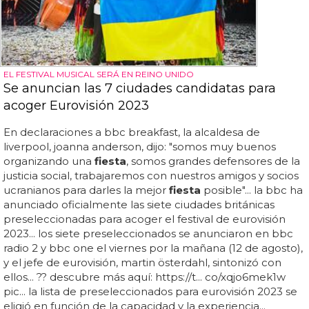
EL FESTIVAL MUSICAL SERÁ EN REINO UNIDO
Se anuncian las 7 ciudades candidatas para
acoger Eurovisión 2023
En declaraciones a bbc breakfast, la alcaldesa de
liverpool, joanna anderson, dijo: "somos muy buenos
organizando una
fiesta
, somos grandes defensores de la
justicia social, trabajaremos con nuestros amigos y socios
ucranianos para darles la mejor
fiesta
posible"... la bbc ha
anunciado oficialmente las siete ciudades británicas
preseleccionadas para acoger el festival de eurovisión
2023... los siete preseleccionados se anunciaron en bbc
radio 2 y bbc one el viernes por la mañana (12 de agosto),
y el jefe de eurovisión, martin österdahl, sintonizó con
ellos... ?? descubre más aquí: https://t... co/xqjo6mek1w
pic... la lista de preseleccionados para eurovisión 2023 se
eligió en función de la capacidad y la experiencia...