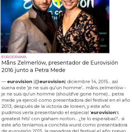
EURODRAMA
Måns Zelmerlöw, presentador de Eurovisión
2016 junto a Petra Mede
—
eurovision
(@
eurovision
) diciembre 14, 2015... así
suena este 'je ne suis qu'un homme'... måns zelmerlöw -
je ne suis qu'un homme (should've gone home)... petra
mede ya ejerció como presentadora del festival en el año
2013, después de la victoria de loreen, y este año
pudimos verla presentando el especial '
eurovision
's
greatest hits' con graham norton... ¿te lo esperabas?... si
este año teníamos a conchita wurst como presentadora
de eurovisión 2015, la ganadora del festival el año previo,