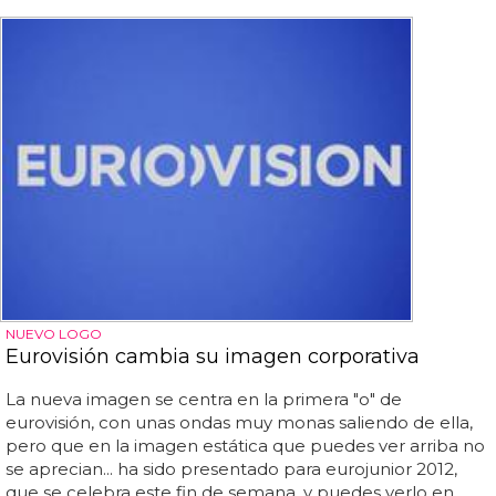
NUEVO LOGO
Eurovisión cambia su imagen corporativa
La nueva imagen se centra en la primera "o" de
eurovisión, con unas ondas muy monas saliendo de ella,
pero que en la imagen estática que puedes ver arriba no
se aprecian... ha sido presentado para eurojunior 2012,
que se celebra este fin de semana, y puedes verlo en