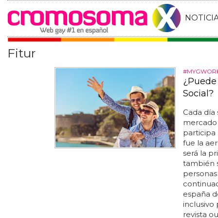
NOTICI
Fitur
#MYGWOR
¿Puede 
Social?
Cada día
mercado e
particip
fue la ae
será la p
también s
personas 
continuac
españa d
inclusivo 
revista o