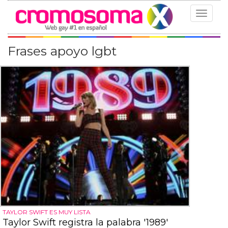
Toggle
navigat
Frases apoyo lgbt
TAYLOR SWIFT ES MUY LISTA
Taylor Swift registra la palabra '1989'