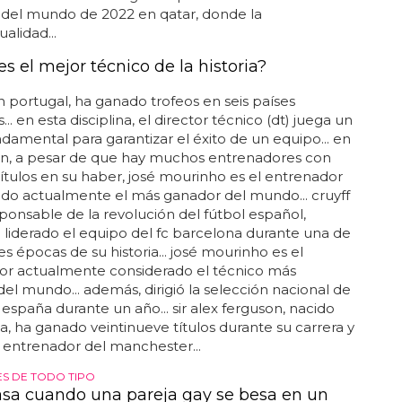
 del mundo de 2022 en qatar, donde la
lidad...
s el mejor técnico de la historia?
 portugal, ha ganado trofeos en seis países
... en esta disciplina, el director técnico (dt) juega un
damental para garantizar el éxito de un equipo... en
ón, a pesar de que hay muchos entrenadores con
tulos en su haber, josé mourinho es el entrenador
do actualmente el más ganador del mundo... cruyff
sponsable de la revolución del fútbol español,
liderado el equipo del fc barcelona durante una de
es épocas de su historia... josé mourinho es el
or actualmente considerado el técnico más
el mundo... además, dirigió la selección nacional de
 españa durante un año... sir alex ferguson, nacido
a, ha ganado veintinueve títulos durante su carrera y
l entrenador del manchester...
S DE TODO TIPO
sa cuando una pareja gay se besa en un