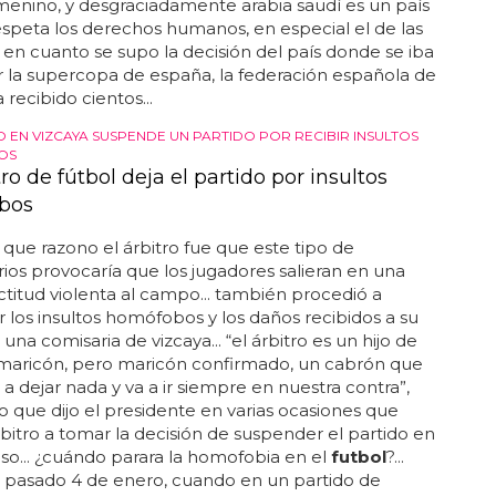
menino, y desgraciadamente arabia saudí es un país
speta los derechos humanos, en especial el de las
. en cuanto se supo la decisión del país donde se iba
r la supercopa de españa, la federación española de
a recibido cientos...
O EN VIZCAYA SUSPENDE UN PARTIDO POR RECIBIR INSULTOS
OS
ro de fútbol deja el partido por insultos
bos
 que razono el árbitro fue que este tipo de
os provocaría que los jugadores salieran en una
ctitud violenta al campo... también procedió a
 los insultos homófobos y los daños recibidos a su
una comisaria de vizcaya... “el árbitro es un hijo de
 maricón, pero maricón confirmado, un cabrón que
 a dejar nada y va a ir siempre en nuestra contra”,
lo que dijo el presidente en varias ocasiones que
árbitro a tomar la decisión de suspender el partido en
so... ¿cuándo parara la homofobia en el
futbol
?...
l pasado 4 de enero, cuando en un partido de