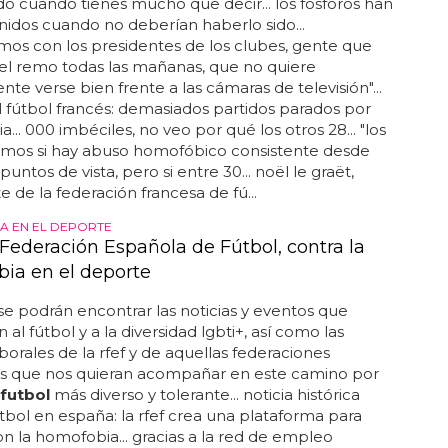
o cuando tienes mucho que decir... los fósforos han
nidos cuando no deberían haberlo sido...
mos con los presidentes de los clubes, gente que
el remo todas las mañanas, que no quiere
te verse bien frente a las cámaras de televisión"...
el fútbol francés: demasiados partidos parados por
... 000 imbéciles, no veo por qué los otros 28... "los
mos si hay abuso homofóbico consistente desde
puntos de vista, pero si entre 30... noël le graët,
e de la federación francesa de fú...
 EN EL DEPORTE
 Federación Española de Fútbol, contra la
ia en el deporte
 se podrán encontrar las noticias y eventos que
 al fútbol y a la diversidad lgbti+, así como las
aborales de la rfef y de aquellas federaciones
es que nos quieran acompañar en este camino por
futbol
más diverso y tolerante... noticia histórica
útbol en españa: la rfef crea una plataforma para
n la homofobia... gracias a la red de empleo