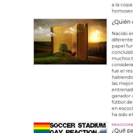
a la copa
homosexua
¿Quién e
Nacido en
diferentes
papel fun
conclusi
muchos tí
considera
fue el re
habiendo 
las mejor
entrenad
ganador d
fútbol de
en escoci
ha sido e
REACCIONE
¿Qué pa