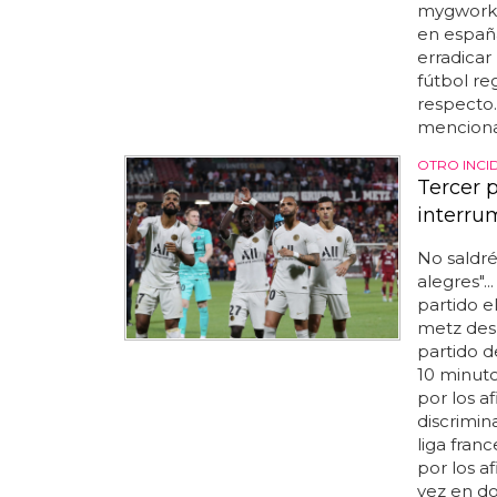
mygwork, 
en españa
erradicar
fútbol re
respecto.
menciona.
OTRO INCI
Tercer 
interru
No saldré
alegres".
partido e
metz des
partido d
10 minuto
por los a
discrimina
liga fran
por los a
vez en do