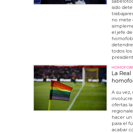
sabelotod
sido dete
trabajare
no mete 
simplemen
el jefe d
homofobia
detendre
todos los 
president
HOMOFOBIA
La Real
homofob
A su vez,
involucren
ofertas l
regional
hacer un
para el f
acabar co