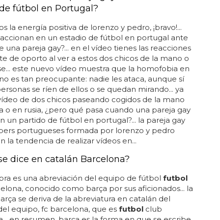
 de fútbol en Portugal?
 la energía positiva de lorenzo y pedro, ¡bravo!...
ccionan en un estadio de fútbol en portugal ante
e una pareja gay?... en el vídeo tienes las reacciones
te de oporto al ver a estos dos chicos de la mano o
e... este nuevo vídeo muestra que la homofobia en
no es tan preocupante: nadie les ataca, aunque sí
ersonas se ríen de ellos o se quedan mirando... ya
vídeo de dos chicos paseando cogidos de la mano
a o en rusia, ¿pero qué pasa cuando una pareja gay
n un partido de fútbol en portugal?... la pareja gay
bers portugueses formada por lorenzo y pedro
n la tendencia de realizar vídeos en...
e dice en catalán Barcelona?
bra es una abreviación del equipo de fútbol
futbol
elona, conocido como barça por sus aficionados... la
arça se deriva de la abreviatura en catalán del
el equipo, fc barcelona, que es
futbol
club
... en resumen, barça es la forma en que se escribe