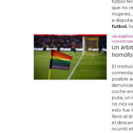
fútbol fe
que no re
mujeres..
a disputa
futbol
, h
UN ÁRBITR
HOMÓFOB
Un árbit
homófo
El motivo
comentari
posible a
denunciar
coche en 
puta, un
no nos va
esto fue 
llevo al 
el descan
ocurrió e