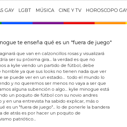
AS GAY
LGBT
MÚSICA
CINE Y TV
HOROSCOPO GA
inogue te enseña qué es un "fuera de juego"
maginará que van en calzoncillos rosas y visualizará
ía ser su próxima gira... la verdad es que no
s a kylie viendo un partido de fútbol, debe
 horrible ya que sus looks no tienen nada que ver
e se puede ver en un estadio... todo el mundo lo
iendo y no queremos ser menos no vaya a ser que
mos alguna subención o algo... kylie minogue está
do un poquito de fútbol con su novio andres
 y en una entrevista ha sabido explicar, más o
é es un "fuera de juego"... lo de ponerle la bandera
 de atrás es por hacer un poquito de
ismo patriótico...