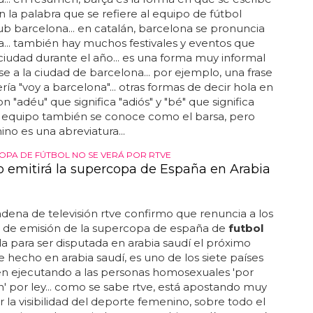
n la palabra que se refiere al equipo de fútbol
ub barcelona... en catalán, barcelona se pronuncia
... también hay muchos festivales y eventos que
 ciudad durante el año... es una forma muy informal
rse a la ciudad de barcelona... por ejemplo, una frase
ía "voy a barcelona"... otras formas de decir hola en
n "adéu" que significa "adiós" y "bé" que significa
 el equipo también se conoce como el barsa, pero
ino es una abreviatura...
OPA DE FÚTBOL NO SE VERÁ POR RTVE
 emitirá la supercopa de España en Arabia
adena de televisión rtve confirmo que renuncia a los
 de emisión de la supercopa de españa de
futbol
da para ser disputada en arabia saudí el próximo
de hecho en arabia saudí, es uno de los siete países
en ejecutando a las personas homosexuales 'por
n' por ley... como se sabe rtve, está apostando muy
r la visibilidad del deporte femenino, sobre todo el