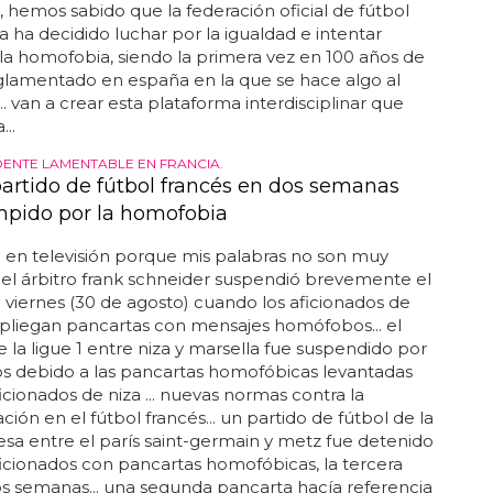
hemos sabido que la federación oficial de fútbol
 ha decidido luchar por la igualdad e intentar
 la homofobia, siendo la primera vez en 100 años de
glamentado en españa en la que se hace algo al
.. van a crear esta plataforma interdisciplinar que
..
DENTE LAMENTABLE EN FRANCIA.
partido de fútbol francés en dos semanas
mpido por la homofobia
 en televisión porque mis palabras no son muy
.. el árbitro frank schneider suspendió brevemente el
l viernes (30 de agosto) cuando los aficionados de
pliegan pancartas con mensajes homófobos... el
e la ligue 1 entre niza y marsella fue suspendido por
s debido a las pancartas homofóbicas levantadas
ficionados de niza ... nuevas normas contra la
ción en el fútbol francés... un partido de fútbol de la
cesa entre el parís saint-germain y metz fue detenido
ficionados con pancartas homofóbicas, la tercera
s semanas... una segunda pancarta hacía referencia