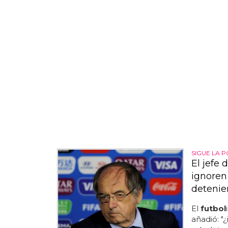
SIGUE LA 
El jefe 
ignoren
detenie
El
futbol
añadió: "