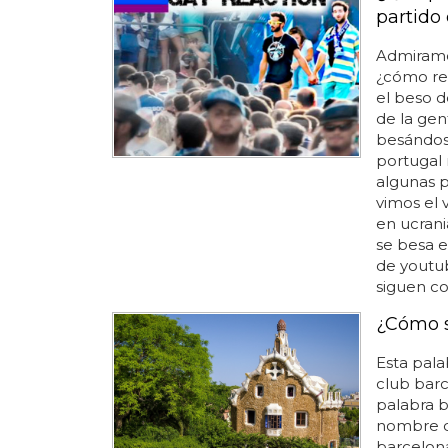
partido
Admiramos
¿cómo rea
el beso d
de la gen
besándos
portugal 
algunas p
vimos el 
en ucrani
se besa e
de youtu
siguen co
¿Cómo s
Esta pala
club barc
palabra b
nombre d
barcelona