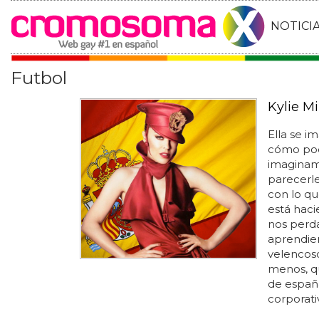
NOTICI
Futbol
Kylie M
Ella se i
cómo podr
imaginamo
parecerle
con lo qu
está hac
nos perda
aprendien
velencoso
menos, qu
de españa
corporativ