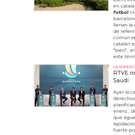
en catalá
futbol
cl
barcelona
llenan la
de referi
común ser
catalán so
"bien"...
este térm
LA SUPERC
RTVE no
Saudí
Ayer la c
derechos
planifica
enero... 
que sigu
lapidació
fuerte po