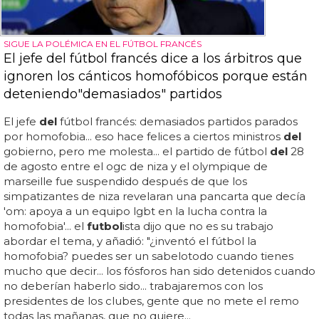
SIGUE LA POLÉMICA EN EL FÚTBOL FRANCÉS
El jefe del fútbol francés dice a los árbitros que
ignoren los cánticos homofóbicos porque están
deteniendo"demasiados" partidos
El jefe
del
fútbol francés: demasiados partidos parados
por homofobia... eso hace felices a ciertos ministros
del
gobierno, pero me molesta... el partido de fútbol
del
28
de agosto entre el ogc de niza y el olympique de
marseille fue suspendido después de que los
simpatizantes de niza revelaran una pancarta que decía
'om: apoya a un equipo lgbt en la lucha contra la
homofobia'... el
futbol
ista dijo que no es su trabajo
abordar el tema, y añadió: "¿inventó el fútbol la
homofobia? puedes ser un sabelotodo cuando tienes
mucho que decir... los fósforos han sido detenidos cuando
no deberían haberlo sido... trabajaremos con los
presidentes de los clubes, gente que no mete el remo
todas las mañanas, que no quiere...