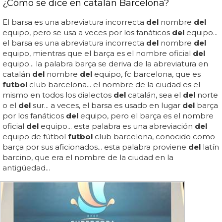
¿Cómo se dice en catalán Barcelona?
El barsa es una abreviatura incorrecta
del
nombre
del
equipo, pero se usa a veces por los fanáticos
del
equipo...
el barsa es una abreviatura incorrecta
del
nombre
del
equipo, mientras que el barça es el nombre oficial
del
equipo... la palabra barça se deriva de la abreviatura en
catalán
del
nombre
del
equipo, fc barcelona, que es
futbol
club barcelona... el nombre de la ciudad es el
mismo en todos los dialectos
del
catalán, sea el
del
norte
o el
del
sur... a veces, el barsa es usado en lugar
del
barça
por los fanáticos
del
equipo, pero el barça es el nombre
oficial
del
equipo... esta palabra es una abreviación
del
equipo de fútbol
futbol
club barcelona, conocido como
barça por sus aficionados... esta palabra proviene
del
latín
barcino, que era el nombre de la ciudad en la
antigüedad...