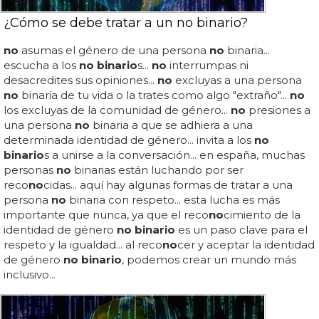
¿Cómo se debe tratar a un no binario?
no
asumas el género de una persona
no
binaria...
escucha a los
no binario
s...
no
interrumpas ni
desacredites sus opiniones...
no
excluyas a una persona
no
binaria de tu vida o la trates como algo "extraño"...
no
los excluyas de la comunidad de género...
no
presiones a
una persona
no
binaria a que se adhiera a una
determinada identidad de género... invita a los
no
binario
s a unirse a la conversación... en españa, muchas
personas
no
binarias están luchando por ser
reco
no
cidas... aquí hay algunas formas de tratar a una
persona
no
binaria con respeto... esta lucha es más
importante que nunca, ya que el reco
no
cimiento de la
identidad de género
no binario
es un paso clave para el
respeto y la igualdad... al reco
no
cer y aceptar la identidad
de género
no binario
, podemos crear un mundo más
inclusivo...