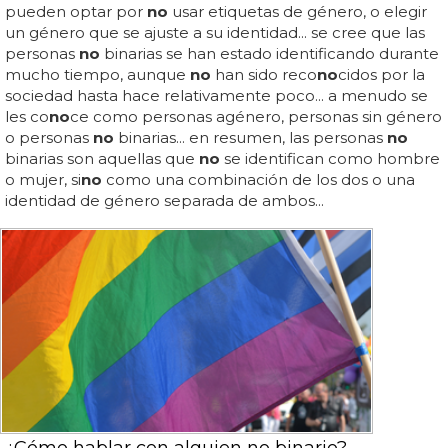
pueden optar por
no
usar etiquetas de género, o elegir
un género que se ajuste a su identidad... se cree que las
personas
no
binarias se han estado identificando durante
mucho tiempo, aunque
no
han sido reco
no
cidos por la
sociedad hasta hace relativamente poco... a menudo se
les co
no
ce como personas agénero, personas sin género
o personas
no
binarias... en resumen, las personas
no
binarias son aquellas que
no
se identifican como hombre
o mujer, si
no
como una combinación de los dos o una
identidad de género separada de ambos...
¿Cómo hablar con alguien no binario?