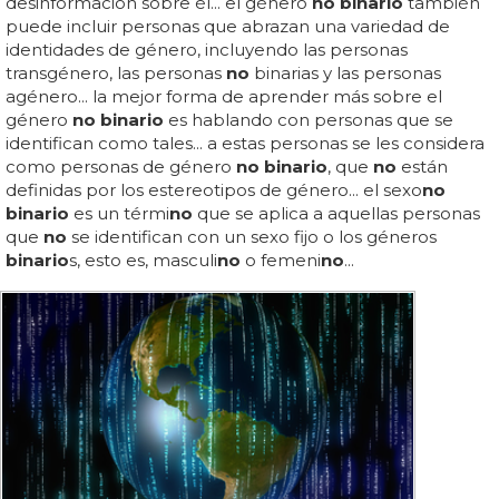
desinformación sobre él... el género
no binario
también
puede incluir personas que abrazan una variedad de
identidades de género, incluyendo las personas
transgénero, las personas
no
binarias y las personas
agénero... la mejor forma de aprender más sobre el
género
no binario
es hablando con personas que se
identifican como tales... a estas personas se les considera
como personas de género
no binario
, que
no
están
definidas por los estereotipos de género... el sexo
no
binario
es un térmi
no
que se aplica a aquellas personas
que
no
se identifican con un sexo fijo o los géneros
binario
s, esto es, masculi
no
o femeni
no
...