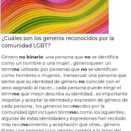
¿Cuáles son los generos reconocidos por la
comunidad LGBT?
Género
no binario
: una persona que
no
se identifica
como un hombre o una mujer... géneroqueer: un
térmi
no
utilizado por personas que
no
se identifican
como hombres o mujeres... transexual: una persona que
siente que su identidad de género
no
coincide con el
sexo asignado al nacer... cada persona puede elegir el
térmi
no
que mejor describa su identidad... es importante
respetar y aceptar la identidad y expresión de género de
cada persona... los géneros reco
no
cidos por la
comunidad lgbt incluyen térmi
no
s como los siguientes...
algunas de estas identidades y expresiones han recibido
más reco
no
cimiento y aceptación que otras... género
fluido: una persona cuyo género cambia a lo largo del