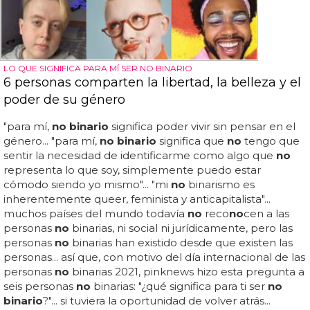
LO QUE SIGNIFICA PARA MÍ SER NO BINARIO
6 personas comparten la libertad, la belleza y el
poder de su género
"para mí,
no binario
significa poder vivir sin pensar en el
género... "para mí,
no binario
significa que
no
tengo que
sentir la necesidad de identificarme como algo que
no
representa lo que soy, simplemente puedo estar
cómodo siendo yo mismo"... "mi
no
binarismo es
inherentemente queer, feminista y anticapitalista"...
muchos países del mundo todavía
no
reco
no
cen a las
personas
no
binarias, ni social ni jurídicamente, pero las
personas
no
binarias han existido desde que existen las
personas... así que, con motivo del día internacional de las
personas
no
binarias 2021, pinknews hizo esta pregunta a
seis personas
no
binarias: "¿qué significa para ti ser
no
binario
?"... si tuviera la oportunidad de volver atrás...