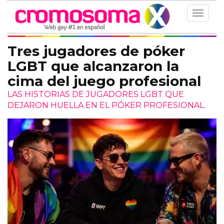
Toggle
navigat
Tres jugadores de póker
LGBT que alcanzaron la
cima del juego profesional
LAS HISTORIAS DE JUGADORES LGBT QUE
DEJARON HUELLA EN EL PÓKER PROFESIONAL.