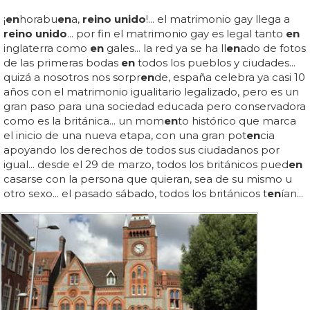
¡
en
horabu
en
a,
reino unido
!... el matrimonio gay llega a
reino unido
... por fin el matrimonio gay es legal tanto
en
inglaterra como
en
gales... la red ya se ha ll
en
ado de fotos
de las primeras bodas
en
todos los pueblos y ciudades...
quizá a nosotros nos sorpr
en
de, españa celebra ya casi 10
años con el matrimonio igualitario legalizado, pero es un
gran paso para una sociedad educada pero conservadora
como es la británica... un mom
en
to histórico que marca
el inicio de una nueva etapa, con una gran pot
en
cia
apoyando los derechos de todos sus ciudadanos por
igual... desde el 29 de marzo, todos los británicos pued
en
casarse con la persona que quieran, sea de su mismo u
otro sexo... el pasado sábado, todos los británicos t
en
ían...