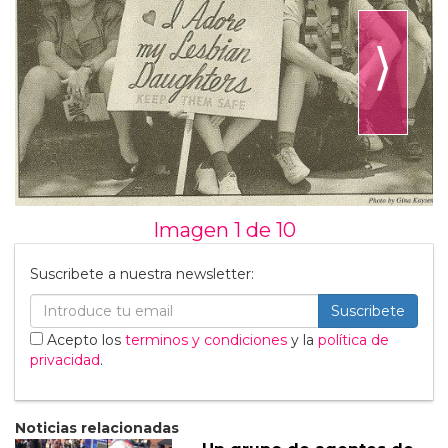
⟩
Imagen 1 de
10
Suscribete a nuestra newsletter:
Suscribete
Acepto los
terminos y condiciones
y la
política de
privacidad
.
Noticias relacionadas