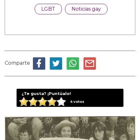
LGBT
Noticias gay
Comparte
¿Te gusta? ¡Puntúalo!
4
votos